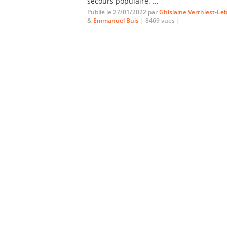
secours populaire. ...
Publié le 27/01/2022 par
Ghislaine Verrhiest-Le
&
Emmanuel Buis
| 8469 vues |