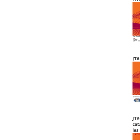
JT#
JT#
cat
les