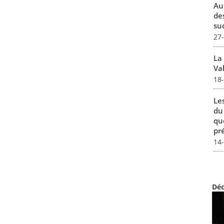
Au
de
su
27
La
Val
18
Le
du
qu
pré
14
Déc