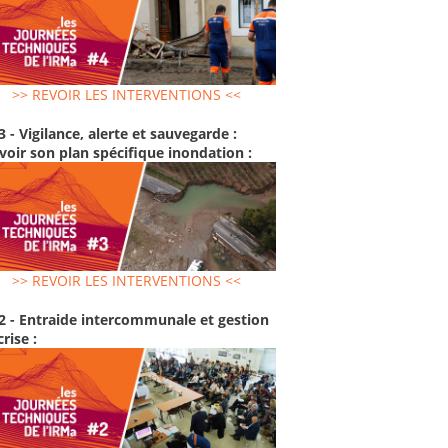
>> REVOIR LES INTERVENTIONS <<
3 - Vigilance, alerte et sauvegarde :
voir son plan spécifique inondation :
>> REVOIR LES INTERVENTIONS <<
2 - Entraide intercommunale et gestion
crise :