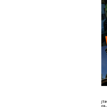
JT#
FR