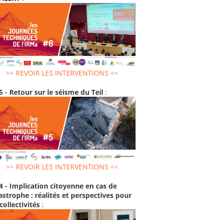
>> REVOIR LES INTERVENTIONS <<
5 - Retour sur le séisme du Teil
:
>> REVOIR LES INTERVENTIONS <<
4 - Implication citoyenne en cas de
astrophe : réalités et perspectives pour
 collectivités
: