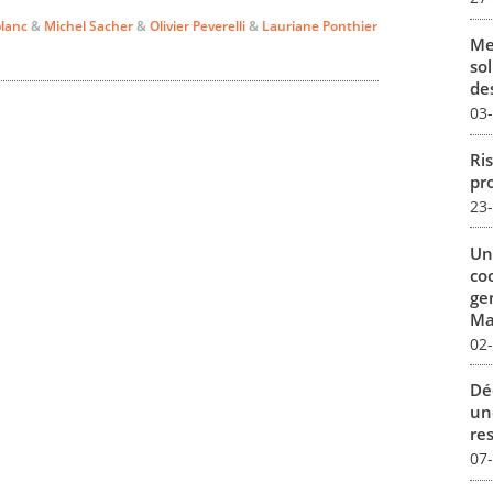
blanc
&
Michel Sacher
&
Olivier Peverelli
&
Lauriane Ponthier
Me
sol
des
03
Ris
pro
23
Un
co
ge
Mar
02
Dé
un
re
07