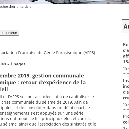
chercher un article
Ar
Re
d’
sociation Française de Génie Parasismique (AFPS)
aff
15
cles - 1 pages
19
ovembre 2019, gestion communale
In
smique : retour d’expérience de la
in
eil
d’
et l’AFPS se sont associées afin de capitaliser le
cru
 de crise communale du séisme de 2019. Afin de
19
ipales, et de consolider dans un délai court ce
s enseignements s’est appuyée sur une série
Pro
tiens ont mobilisé les principaux élus et cadres
col
 séisme, ainsi que l’association des sinistrés et le
27