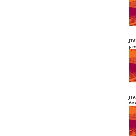
JT#
pré
JT#
de 