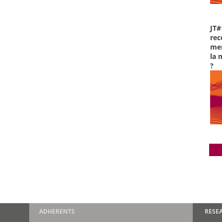
JT#
rec
men
la 
?
ADHERENTS
RESE