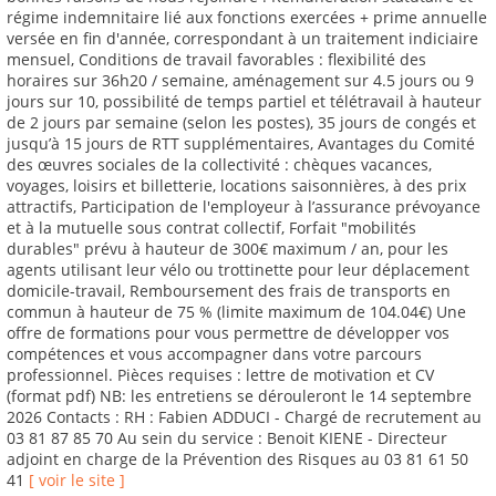
régime indemnitaire lié aux fonctions exercées + prime annuelle
versée en fin d'année, correspondant à un traitement indiciaire
mensuel, Conditions de travail favorables : flexibilité des
horaires sur 36h20 / semaine, aménagement sur 4.5 jours ou 9
jours sur 10, possibilité de temps partiel et télétravail à hauteur
de 2 jours par semaine (selon les postes), 35 jours de congés et
jusqu’à 15 jours de RTT supplémentaires, Avantages du Comité
des œuvres sociales de la collectivité : chèques vacances,
voyages, loisirs et billetterie, locations saisonnières, à des prix
attractifs, Participation de l'employeur à l’assurance prévoyance
et à la mutuelle sous contrat collectif, Forfait "mobilités
durables" prévu à hauteur de 300€ maximum / an, pour les
agents utilisant leur vélo ou trottinette pour leur déplacement
domicile-travail, Remboursement des frais de transports en
commun à hauteur de 75 % (limite maximum de 104.04€) Une
offre de formations pour vous permettre de développer vos
compétences et vous accompagner dans votre parcours
professionnel. Pièces requises : lettre de motivation et CV
(format pdf) NB: les entretiens se dérouleront le 14 septembre
2026 Contacts : RH : Fabien ADDUCI - Chargé de recrutement au
03 81 87 85 70 Au sein du service : Benoit KIENE - Directeur
adjoint en charge de la Prévention des Risques au 03 81 61 50
41
[ voir le site ]