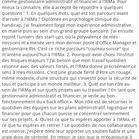
comme gestionnaire administratif et financier à l’IRMa. Pour
mieux la connaître, elle a accepté de répondre à quelques
questions : 1. En quelques mots, quel est ton parcours avant
d'arriver à l'IRMa ? Diplômée en psychologie clinique du
handicap, j'ai finalement forgé mon expérience administrative
en mairie puis au sein d'un grand groupe bancaire. J'ai ensuite
rejoint l'univers des start-ups, où la polyvalence de mes
missions m'a menée vers mon dernier poste d'Office Manager et
gestionnaire RH. C'est ce riche parcours "couteau suisse" qui
m'amène aujourd'hui à l'IRMa. 2. Pourquoi avoir choisi l'Institut
des Risques majeurs ? J'ai besoin que mon travail quotidien
résonne avec des valeurs fortes, et l'IRMa donne précisément ce
sens à mes missions. C'est une grande fierté d'être un rouage,
même modeste, d'une structure qui s'investit pour la sécurité de
tous et participe à un monde meilleur. 3. Quel est ton rôle au
sein de l'IRMa et sur quels projets vas-tu travailler ? En tant que
gestionnaire administratif et financier, je veille au bon
fonctionnement du « back office ». Mon rôle est de sécuriser le
quotidien des équipes sur les plans administratif, logistique et
financier pour que chacun puisse se concentrer sereinement
sur ses projets. 4. Qu'est-ce que tu espères apporter à l'IRMa, et
ce que tu espères en retirer ? Le quotidien de nos collaborateurs
est intense, j'espère donc leur apporter un soutien fiable et une
vraie dose de sérénité. En retour, je sais que je m'épanouirai à