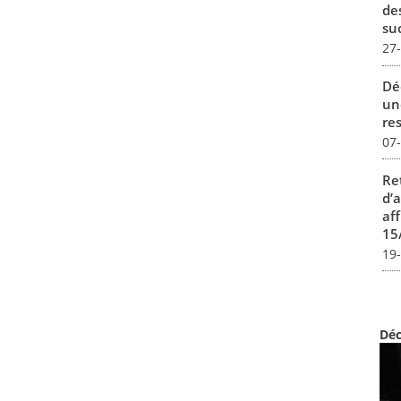
de
su
27
Dé
un
re
07
Re
d’
aff
15
19
Déc