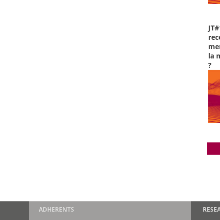
JT#
rec
men
la 
?
ADHERENTS
RESE