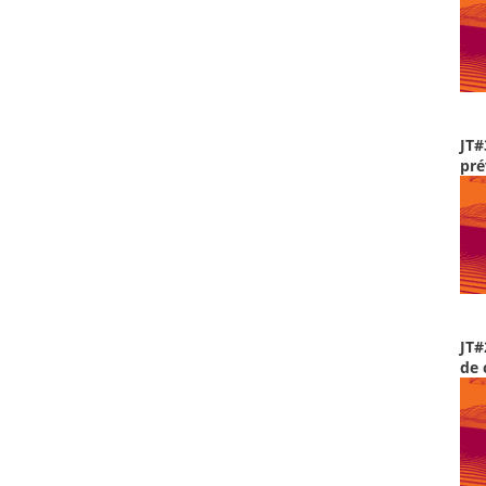
JT#
pré
JT#
de 