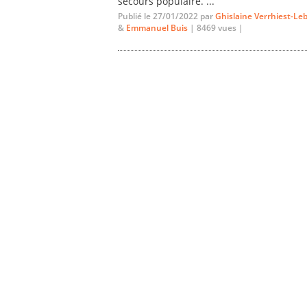
secours populaire. ...
Publié le 27/01/2022 par
Ghislaine Verrhiest-Le
&
Emmanuel Buis
| 8469 vues |