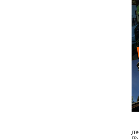
JT#
FR