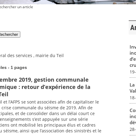
chercher un article
Ar
In
in
ral des services , mairie du Teil
d’
cru
cles - 1 pages
19
ovembre 2019, gestion communale
La
smique : retour d’expérience de la
Val
eil
18
et l’AFPS se sont associées afin de capitaliser le
 de crise communale du séisme de 2019. Afin de
Co
ipales, et de consolider dans un délai court ce
in
s enseignements s’est appuyée sur une série
dév
tiens ont mobilisé les principaux élus et cadres
28
 séisme, ainsi que l’association des sinistrés et le