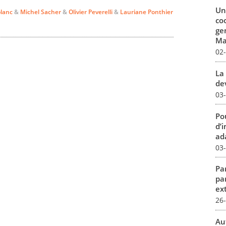
Un
blanc
&
Michel Sacher
&
Olivier Peverelli
&
Lauriane Ponthier
co
ge
Mar
02
La 
dev
03
Pou
d’
ada
03
Par
pa
ex
26
Au