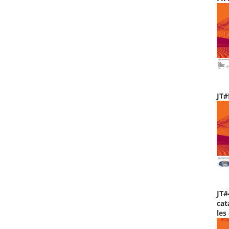
JT#
JT#
cat
les