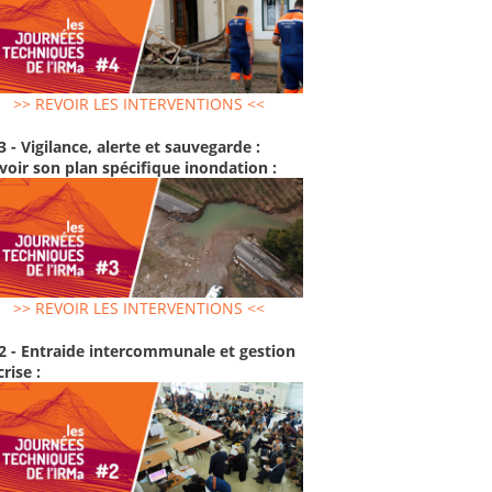
>> REVOIR LES INTERVENTIONS <<
3 - Vigilance, alerte et sauvegarde :
voir son plan spécifique inondation :
>> REVOIR LES INTERVENTIONS <<
2 - Entraide intercommunale et gestion
crise :