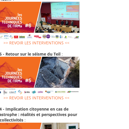
>> REVOIR LES INTERVENTIONS <<
5 - Retour sur le séisme du Teil
:
>> REVOIR LES INTERVENTIONS <<
4 - Implication citoyenne en cas de
astrophe : réalités et perspectives pour
 collectivités
: