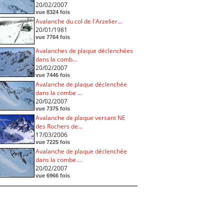
20/02/2007
vue 8324 fois
Avalanche du col de l'Arzelier...
20/01/1981
vue 7764 fois
Avalanches de plaque déclenchées
dans la comb...
20/02/2007
vue 7446 fois
Avalanche de plaque déclenchée
dans la combe ...
20/02/2007
vue 7375 fois
Avalanche de plaque versant NE
des Rochers de...
17/03/2006
vue 7225 fois
Avalanche de plaque déclenchée
dans la combe ...
20/02/2007
vue 6966 fois