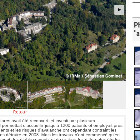
P
"
Retour
ares avait été reconverti et investi par plusieurs
 permettait d'accueillir jusqu'à 1200 patients et employait près
ments et les risques d'avalanche ont cependant contraint les
 les détruire en 2008. Mais les travaux n'ont commencé qu'en
ent des établissements et de réaliser les différentes études