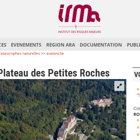
CES
EVENEMENTS
REGION ARA
DOCUMENTATION
PUBL
atastrophes naturelles
>>
avalanche
Plateau des Petites Roches
V
"
Co
RO