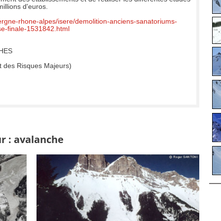
millions d'euros.
uvergne-rhone-alpes/isere/demolition-anciens-sanatoriums-
ase-finale-1531842.html
HES
t des Risques Majeurs)
r : avalanche