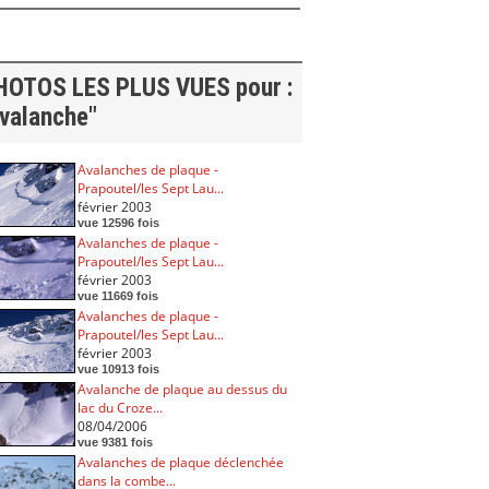
HOTOS LES PLUS VUES pour :
avalanche"
Avalanches de plaque -
Prapoutel/les Sept Lau...
février 2003
vue 12596 fois
Avalanches de plaque -
Prapoutel/les Sept Lau...
février 2003
vue 11669 fois
Avalanches de plaque -
Prapoutel/les Sept Lau...
février 2003
vue 10913 fois
Avalanche de plaque au dessus du
lac du Croze...
08/04/2006
vue 9381 fois
Avalanches de plaque déclenchée
dans la combe...