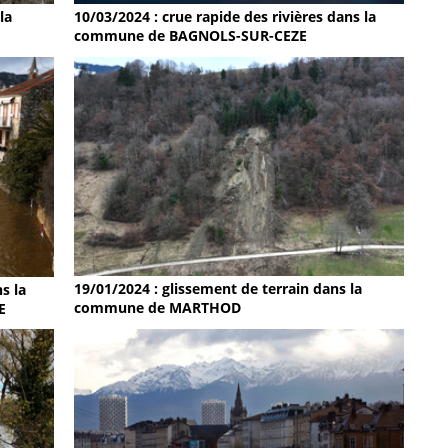
la
10/03/2024 : crue rapide des rivières dans la
commune de BAGNOLS-SUR-CEZE
19/01/2024 : glissement de terrain dans la
s la
commune de MARTHOD
E