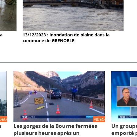
la
13/12/2023 : inondation de plaine dans la
commune de GRENOBLE
IDEO
VIDEO
e
Les gorges de la Bourne fermées
Un groupe
plusieurs heures après un
emporté p