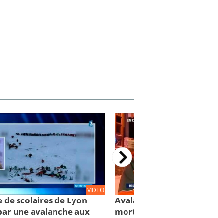
VIDEO
 de scolaires de Lyon
Avalanche des Deux-Alpes
ar une avalanche aux
morts, 3 blessés graves