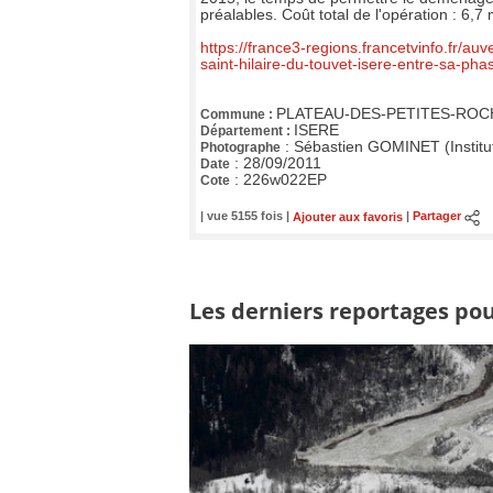
préalables. Coût total de l'opération : 6,7 
https://france3-regions.francetvinfo.fr/a
saint-hilaire-du-touvet-isere-entre-sa-ph
PLATEAU-DES-PETITES-ROC
Commune :
ISERE
Département :
:
Sébastien GOMINET (Institu
Photographe
:
28/09/2011
Date
:
226w022EP
Cote
| vue 5155 fois |
Ajouter aux favoris
|
Partager
Les derniers reportages pou