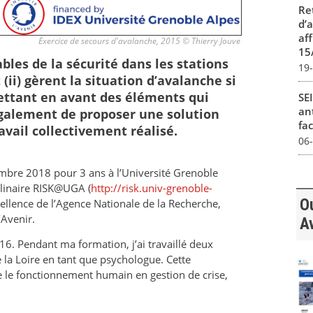
Re
d’
aff
Exercice de secours d'avalanche, 2015 © Thierry Jouve
15
les de la sécurité dans les stations
19
t (ii) gèrent la situation d’avalanche si
mettant en avant des éléments qui
SEI
ant
t également de proposer une solution
fac
vail collectivement réalisé.
06
mbre 2018 pour 3 ans à l’Université Grenoble
plinaire RISK@UGA (
http://risk.univ-grenoble-
Ou
xcellence de l’Agence Nationale de la Recherche,
Avenir.
A
16. Pendant ma formation, j’ai travaillé deux
la Loire en tant que psychologue. Cette
 le fonctionnement humain en gestion de crise,