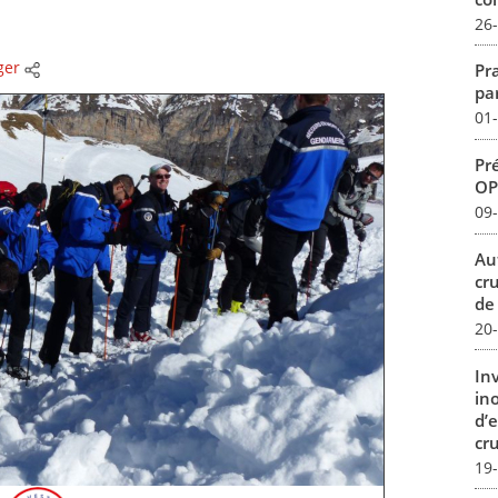
26
ger
Pr
pa
01
Pr
OP
09
Au
cr
de
20
In
in
d’
cru
19