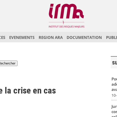
CES
EVENEMENTS
REGION ARA
DOCUMENTATION
PUBL
s
Po
ad
e la crise en cas
ava
10
Ju
con
col