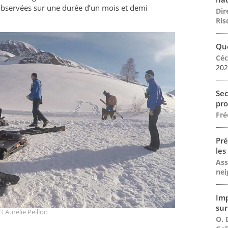
 observées sur une durée d’un mois et demi
Dir
Ris
Que
Céc
202
Sec
pro
Fré
Pré
les
Ass
nei
Imp
sur
© Aurélie Peillon
O. 