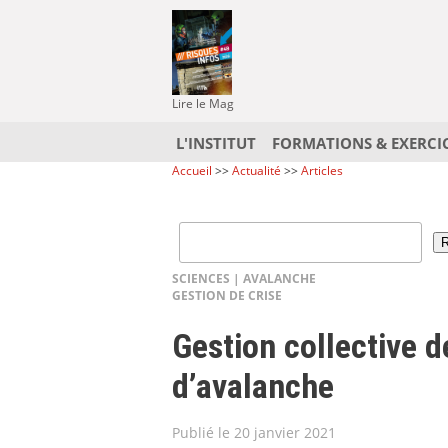
Lire le Mag
L'INSTITUT
FORMATIONS & EXERCI
Accueil
>>
Actualité
>>
Articles
SCIENCES
|
AVALANCHE
GESTION DE CRISE
Gestion collective d
d’avalanche
Publié le 20 janvier 2021