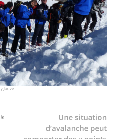
ry Jouve
Une situation
 la
d’avalanche peut
comporter des « points