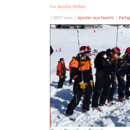
Par
Aurélie Peillon
| 8697 vues |
Ajouter aux favoris
|
Parta