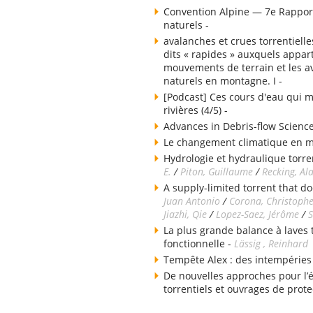
Convention Alpine — 7e Rapport
naturels -
avalanches et crues torrentielle
dits « rapides » auxquels appart
mouvements de terrain et les av
naturels en montagne. I -
[Podcast] Ces cours d'eau qui m
rivières (4/5) -
Advances in Debris-flow Science
Le changement climatique en 
Hydrologie et hydraulique torren
E.
/
Piton, Guillaume
/
Recking, Al
A supply-limited torrent that do
Juan Antonio
/
Corona, Christoph
Jiazhi, Qie
/
Lopez-Saez, Jérôme
/
S
La plus grande balance à laves
fonctionnelle -
Lässig , Reinhard
Tempête Alex : des intempéries
De nouvelles approches pour l’
torrentiels et ouvrages de prote