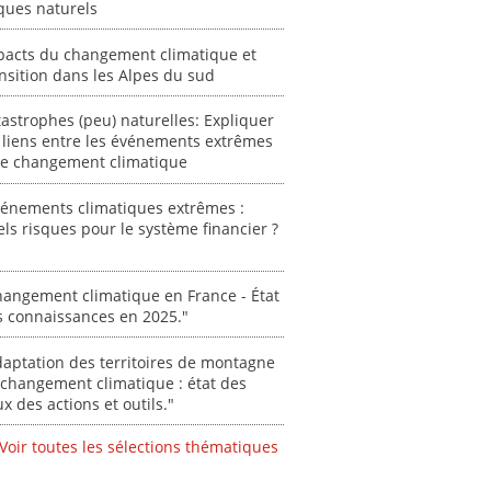
ques naturels
autori
acteur
pacts du changement climatique et
des Alpe
nsition dans les Alpes du sud
[ Ressour
Stéphanie
astrophes (peu) naturelles: Expliquer
 liens entre les événements extrêmes
0000
 le changement climatique
vénements climatiques extrêmes :
ls risques pour le système financier ?
angement climatique en France - État
s connaissances en 2025."
aptation des territoires de montagne
changement climatique : état des
ux des actions et outils."
Voir toutes les sélections thématiques