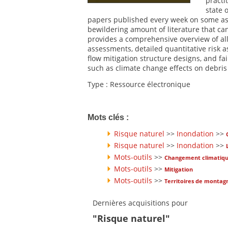
practi
state o
papers published every week on some aspe
bewildering amount of literature that ca
provides a comprehensive overview of all 
assessments, detailed quantitative risk 
flow mitigation structure designs, and fai
such as climate change effects on debris 
Type : Ressource électronique
Mots clés :
Risque naturel
>>
Inondation
>>
Risque naturel
>>
Inondation
>>
Mots-outils
>>
Changement climatiq
Mots-outils
>>
Mitigation
Mots-outils
>>
Territoires de montag
Dernières acquisitions pour
"Risque naturel"