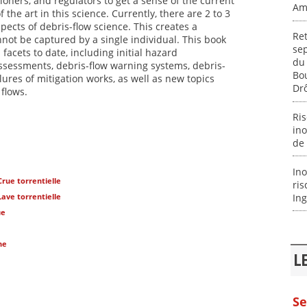
tioners, and regulators to get a sense of the current
Am
f the art in this science. Currently, there are 2 to 3
cts of debris-flow science. This creates a
Ret
nnot be captured by a single individual. This book
se
facets to date, including initial hazard
du 
assessments, debris-flow warning systems, debris-
Bou
lures of mitigation works, as well as new topics
Dr
flows.
Ris
ino
de 
Ino
Crue torrentielle
ris
Ing
Lave torrentielle
ue
ne
L
Se