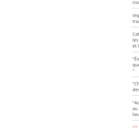
ris
Im
tra
Cat
les
et
"É
que
"
"Ch
de
"Ad
au 
lie
>> 