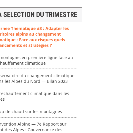
A SELECTION DU TRIMESTRE
urnée Thématique #3 : Adapter les
ritoires alpins au changement
matique : Face aux risques quels
ancements et stratégies ?
ent
"Plan ministériel
"Événements
 en
de gestion des
climatiques
montagne, en première ligne face au
chauffement climatique
at des
vagues de
extrêmes : quels
ces en
chaleur."
risques pour le
système financier
servatoire du changement climatique
[ Ressource électronique ]
? "
ns les Alpes du Nord — Bilan 2023
tronique ]
0000
[ Ressource électronique ]
réchauffement climatique dans les
0000
pes
"Ident
up de chaud sur les montagnes
lignes 
pour d
nvention Alpine — 7e Rapport sur
résilie
tat des Alpes : Gouvernance des
propos