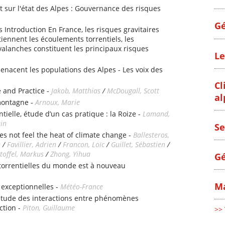
 sur l'état des Alpes : Gouvernance des risques
Gé
s Introduction En France, les risques gravitaires
iennent les écoulements torrentiels, les
alanches constituent les principaux risques
Le
enacent les populations des Alpes - Les voix des
Cl
 and Practice -
Jakob, Matthias
/
McDougall, Scott
al
montagne -
Arnoux, Marie
tielle, étude d’un cas pratique : la Roize -
Lamand,
ain
Se
es not feel the heat of climate change -
Ballesteros,
e
/
Favillier, Adrien
/
Francon, Loïc
/
Guillet, Sébastien
/
toffel, Markus
/
Zhong, Yihua
Gé
 torrentielles du monde est à nouveau
Ma
 exceptionnelles -
Météo-France
étude des interactions entre phénomènes
ction -
Piton, Guillaume
>> 