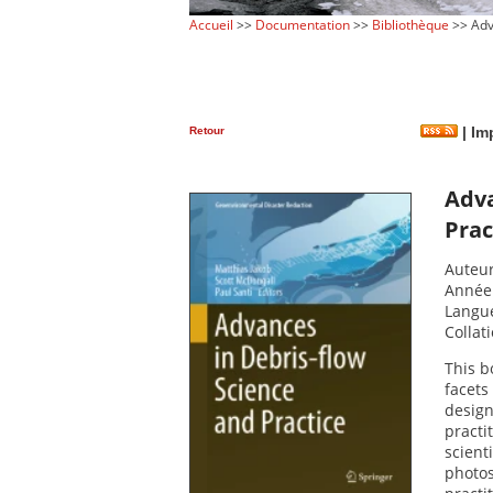
Accueil
>>
Documentation
>>
Bibliothèque
>> Adv
Retour
|
Imp
Adva
Prac
Auteur
Année 
Langue
Collati
This b
facets
design
practi
scienti
photos