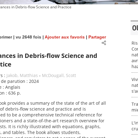
ances in Debris-flow Science and Practice
O
rimer
| vu 2648 fois |
Ajouter aux favoris
|
Partager
Ri
Con
nces in Debris-flow Science and
nat
avr
tice
ha
s :
Jakob, Matthias
-
McDougall, Scott
Viv
de parution : 2024
nat
 : Anglais
s'a
on : 636 p.
ook provides a summary of the state of the art of all
Tra
 of debris-flow science and practice and is
mi
ed to be a comprehensive technical reference for
tioners and a state-of-the-art research overview for
L'i
sts. It is richly illustrated with equations, graphs,
cru
, and tables. The book allows students,