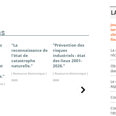
L
Jo
ter
ns
cli
fin
s
"La
"Prévention des
"Changem
reconnaissance de
risques
climatique
La 
ré
l'état de
industriels : état
France - Ét
catastrophe
des lieux 2001-
connaissan
at
naturelle."
2026."
2025."
Ob
da
[ Ressource électronique ]
[ Ressource électronique ]
[ Ressource élec
s."
0000
0000
0000
Le 
ue ]
Al
Co
Co
l'é