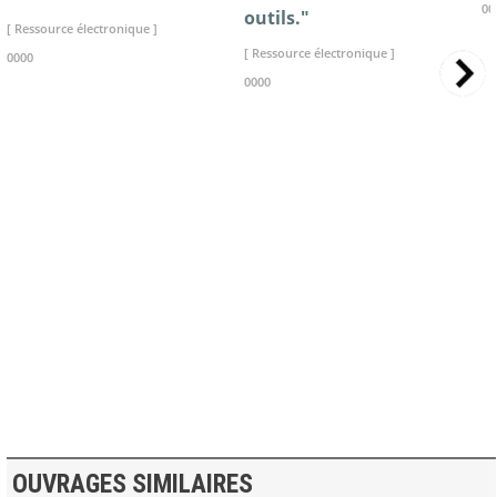
00
outils."
[ Ressource électronique ]
[ Ressource électronique ]
0000
0000
>> VOIR LA BIBLIOTHEQUE
OUVRAGES SIMILAIRES