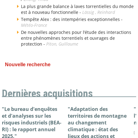
La plus grande balance à laves torrentielles du monde
est à nouveau fonctionnelle -
Lässig , Reinhard
Tempête Alex : des intempéries exceptionnelles -
Météo-France
De nouvelles approches pour l’étude des interactions
entre phénomènes torrentiels et ouvrages de
protection -
Piton, Guillaume
Nouvelle recherche
Dernières acquisitions
"Le bureau d'enquêtes
"Adaptation des
"
et d'analyses sur les
territoires de montagne
l
risques industriels (BEA-
au changement
n
RI) : le rapport annuel
climatique : état des
[ 
2025."
lieux des actions et