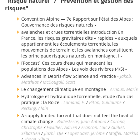
"Risque naturel" / "Prévention et gestion des
risques"
Convention Alpine — 7e Rapport sur l'état des Alpes :
Gouvernance des risques naturels -
avalanches et crues torrentielles Introduction En
France, les risques gravitaires dits « rapides » auxquels
appartiennent les écoulements torrentiels, les
mouvements de terrain et les avalanches constituent
les principaux risques naturels en montagne. I -
[Podcast] Ces cours d'eau qui menacent les
populations des Alpes - Les voix des rivières (4/5) -
Advances in Debris-flow Science and Practice -
Jakob,
Matthias
/
McDougall, Scott
Le changement climatique en montagne -
Arnoux, Marie
Hydrologie et hydraulique torrentielle, étude d’un cas
pratique : la Roize -
Lamand, E.
/
Piton, Guillaume
/
Recking, Alain
A supply-limited torrent that does not feel the heat of
climate change -
Ballesteros, Juan Antonio
/
Corona,
Christophe
/
Favillier, Adrien
/
Francon, Loïc
/
Guillet,
Sébastien
/
Jiazhi, Qie
/
Lopez-Saez, Jérôme
/
Stoffel, Markus
/
Zhong, Yihua