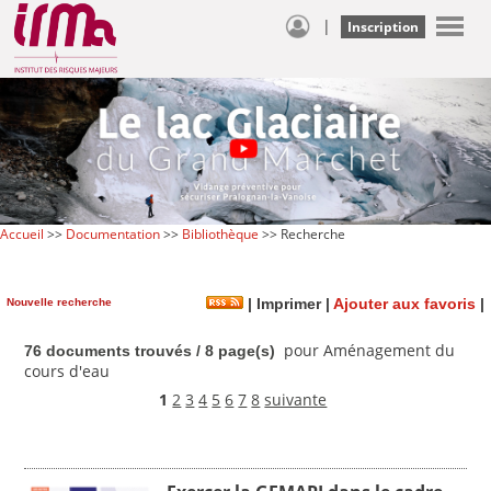
|
Inscription
Accueil
>>
Documentation
>>
Bibliothèque
>> Recherche
Nouvelle recherche
|
Imprimer
|
Ajouter aux favoris
|
pour Aménagement du
76 documents trouvés / 8 page(s)
cours d'eau
1
2
3
4
5
6
7
8
suivante