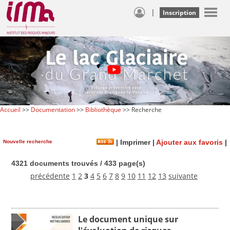
|
Inscription
Accueil
>>
Documentation
>>
Bibliothèque
>> Recherche
Nouvelle recherche
|
Imprimer
|
Ajouter aux favoris
|
4321 documents trouvés / 433 page(s)
précédente
1
2
3
4
5
6
7
8
9
10
11
12
13
suivante
Le document unique sur