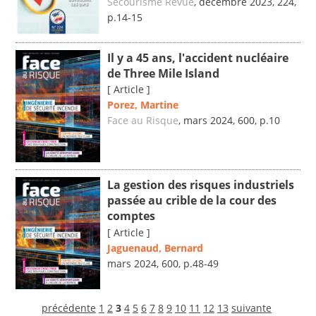
Secourisme Revue
, décembre 2023, 224,
p.14-15
Il y a 45 ans, l'accident nucléaire
de Three Mile Island
[ Article ]
Porez, Martine
Face au Risque
, mars 2024, 600, p.10
La gestion des risques industriels
passée au crible de la cour des
comptes
[ Article ]
Jaguenaud, Bernard
mars 2024, 600, p.48-49
précédente
1
2
3
4
5
6
7
8
9
10
11
12
13
suivante