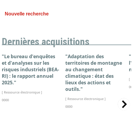
Nouvelle recherche
Dernières acquisitions
"Le bureau d'enquêtes
"Adaptation des
"
et d'analyses sur les
territoires de montagne
l
risques industriels (BEA-
au changement
n
RI) : le rapport annuel
climatique : état des
[ 
2025."
lieux des actions et
00
outils."
[ Ressource électronique ]
[ Ressource électronique ]
0000
0000