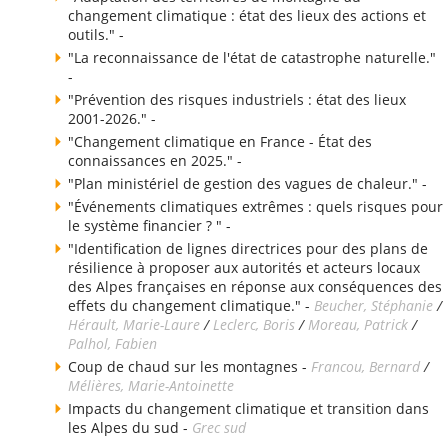
changement climatique : état des lieux des actions et
outils." -
"La reconnaissance de l'état de catastrophe naturelle."
-
"Prévention des risques industriels : état des lieux
2001-2026." -
"Changement climatique en France - État des
connaissances en 2025." -
"Plan ministériel de gestion des vagues de chaleur." -
"Événements climatiques extrêmes : quels risques pour
le système financier ? " -
"Identification de lignes directrices pour des plans de
résilience à proposer aux autorités et acteurs locaux
des Alpes françaises en réponse aux conséquences des
effets du changement climatique." -
Beucher, Stéphanie
/
Hérault, Marie-Laure
/
Leclerc, Boris
/
Moreau, Patrick
/
Palhol, Fabien
Coup de chaud sur les montagnes -
Francou, Bernard
/
Mélières, Marie-Antoinette
Impacts du changement climatique et transition dans
les Alpes du sud -
Grec sud