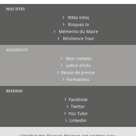
NOS SITES
IRMa Infos
Risques.tv
Mémento du Maire
Résilience Tour
ADHERENTS
Mon compte
Lettre d'info
Revue de presse
Formations
RESEAUX
Facebook
Twitter
You Tube
Linkedin
L'Institut des Risques Majeurs est soutenu par :