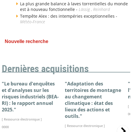
La plus grande balance à laves torrentielles du monde
est à nouveau fonctionnelle -
Lässig , Reinhard
Tempête Alex : des intempéries exceptionnelles -
Météo-France
Nouvelle recherche
Dernières acquisitions
"Le bureau d'enquêtes
"Adaptation des
"
et d'analyses sur les
territoires de montagne
l
risques industriels (BEA-
au changement
n
RI) : le rapport annuel
climatique : état des
[ 
2025."
lieux des actions et
00
outils."
[ Ressource électronique ]
[ Ressource électronique ]
0000