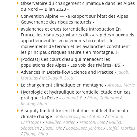
Observatoire du changement climatique dans les Alpes
du Nord — Bilan 2023 -
Convention Alpine — 7e Rapport sur l'état des Alpes :
Gouvernance des risques naturels -
avalanches et crues torrentielles Introduction En
France, les risques gravitaires dits « rapides » auxquels
appartiennent les écoulements torrentiels, les
mouvements de terrain et les avalanches constituent
les principaux risques naturels en montagne. I -
[Podcast] Ces cours d'eau qui menacent les
populations des Alpes - Les voix des rivières (4/5) -
Advances in Debris-flow Science and Practice -
Jakob,
Matthias
/
McDougall, Scott
Le changement climatique en montagne -
Arnoux, Marie
Hydrologie et hydraulique torrentielle, étude d’un cas
pratique : la Roize -
Lamand, E.
/
Piton, Guillaume
/
Recking, Alain
A supply-limited torrent that does not feel the heat of
climate change -
Ballesteros, Juan Antonio
/
Corona,
Christophe
/
Favillier, Adrien
/
Francon, Loïc
/
Guillet,
Sébastien
/
Jiazhi, Qie
/
Lopez-Saez, Jérôme
/
Stoffel, Markus
/
Zhong, Yihua