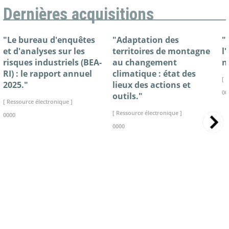
Dernières acquisitions
"Le bureau d'enquêtes
"Adaptation des
"
et d'analyses sur les
territoires de montagne
l
risques industriels (BEA-
au changement
n
RI) : le rapport annuel
climatique : état des
[ 
2025."
lieux des actions et
00
outils."
[ Ressource électronique ]
[ Ressource électronique ]
0000
0000