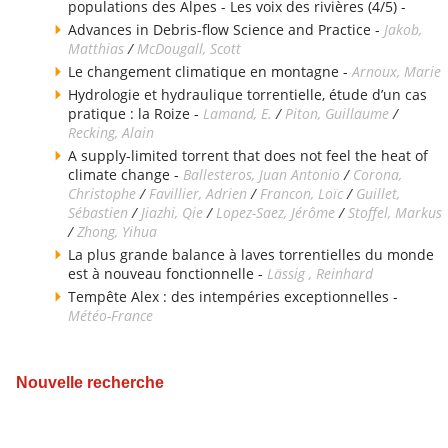
populations des Alpes - Les voix des rivières (4/5) -
Advances in Debris-flow Science and Practice -
Jakob,
Matthias
/
McDougall, Scott
Le changement climatique en montagne -
Arnoux, Marie
Hydrologie et hydraulique torrentielle, étude d’un cas
pratique : la Roize -
Lamand, E.
/
Piton, Guillaume
/
Recking, Alain
A supply-limited torrent that does not feel the heat of
climate change -
Ballesteros, Juan Antonio
/
Corona,
Christophe
/
Favillier, Adrien
/
Francon, Loïc
/
Guillet,
Sébastien
/
Jiazhi, Qie
/
Lopez-Saez, Jérôme
/
Stoffel, Markus
/
Zhong, Yihua
La plus grande balance à laves torrentielles du monde
est à nouveau fonctionnelle -
Lässig , Reinhard
Tempête Alex : des intempéries exceptionnelles -
Météo-France
Nouvelle recherche