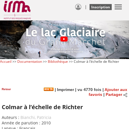
|
Inscription
Accueil
>>
Documentation
>>
Bibliothèque
>> Colmar à l’échelle de Richter
Retour
|
Imprimer
| vu 4770 fois |
Ajouter aux
favoris
|
Partager
Colmar à l’échelle de Richter
Auteurs :
Bianchi, Patricia
Année de parution : 2010
Langue : Français