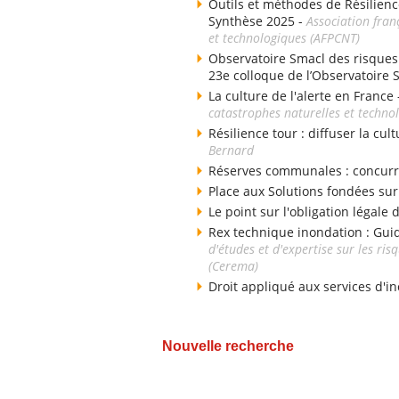
Outils et méthodes de Résilienc
Synthèse 2025 -
Association fran
et technologiques (AFPCNT)
Observatoire Smacl des risques d
23e colloque de l’Observatoire 
La culture de l'alerte en France
catastrophes naturelles et techno
Résilience tour : diffuser la cul
Bernard
Réserves communales : concurr
Place aux Solutions fondées sur
Le point sur l'obligation légale
Rex technique inondation : Gui
d'études et d'expertise sur les ri
(Cerema)
Droit appliqué aux services d'i
Nouvelle recherche