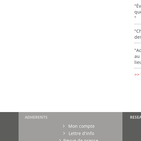
"É
que
"
"Ch
de
"Ad
au 
lie
>> 
ADHERENTS
RESE
Mon compte
Lettre d'info
Revue de presse