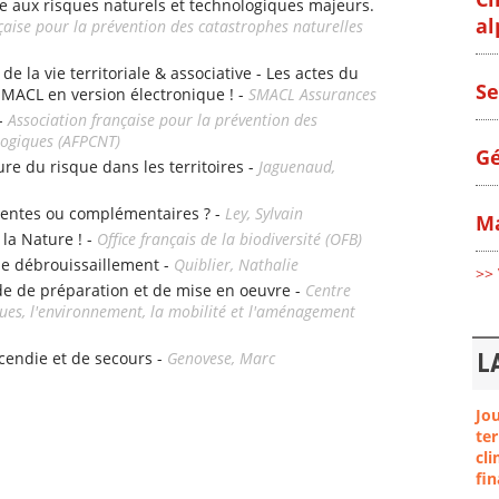
e aux risques naturels et technologiques majeurs.
al
çaise pour la prévention des catastrophes naturelles
e la vie territoriale & associative - Les actes du
Se
SMACL en version électronique ! -
SMACL Assurances
 -
Association française pour la prévention des
logiques (AFPCNT)
Gé
ture du risque dans les territoires -
Jaguenaud,
entes ou complémentaires ? -
Ley, Sylvain
Ma
 la Nature ! -
Office français de la biodiversité (OFB)
 de débrouissaillement -
Quiblier, Nathalie
>> 
de de préparation et de mise en oeuvre -
Centre
sques, l'environnement, la mobilité et l'aménagement
ncendie et de secours -
Genovese, Marc
L
Jo
ter
cli
fin