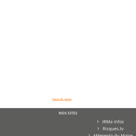
>> VOIR LA BIBLIOTHEQUE
Haut de page
NOS SITES
IRMa Infos
Risques.tv
Mémento du Maire