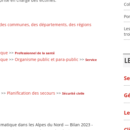
 prise en charge des victimes.
Col
Po
 des communes, des départements, des régions
Les
tr
sque
>>
Professionnel de la santé
sque
>>
Organisme public et para-public
>>
L
Service
Se
>>
Planification des secours
>>
Sécurité civile
Gé
Le
matique dans les Alpes du Nord — Bilan 2023 -
Cl