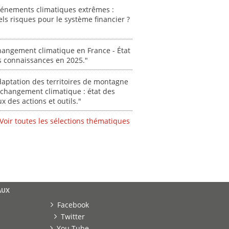
Stéphanie
vénements climatiques extrêmes :
ls risques pour le système financier ?
0000
angement climatique en France - État
s connaissances en 2025."
aptation des territoires de montagne
changement climatique : état des
ux des actions et outils."
Voir toutes les sélections thématiques
AUX
Facebook
Twitter
You Tube