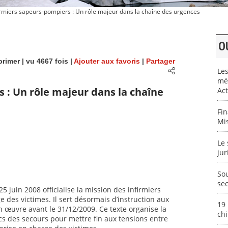
irmiers sapeurs-pompiers : Un rôle majeur dans la chaîne des urgences
O
rimer
| vu 4667 fois |
Ajouter aux favoris
|
Partager
Le
mét
 : Un rôle majeur dans la chaîne
Ac
Fin
Mis
Le 
ju
Sou
se
5 juin 2008 officialise la mission des infirmiers
 des victimes. Il sert désormais d’instruction aux
19
n œuvre avant le 31/12/2009. Ce texte organise la
chi
s des secours pour mettre fin aux tensions entre