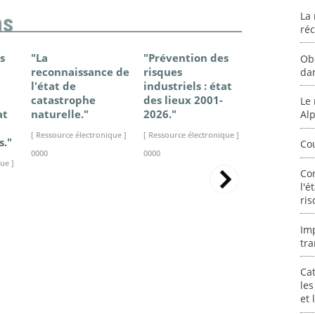
La 
ns
ré
s
"La
"Prévention des
"Changem
Ob
reconnaissance de
risques
climatique
da
l'état de
industriels : état
France - Ét
catastrophe
des lieux 2001-
connaissan
Le 
at
naturelle."
2026."
2025."
Al
[ Ressource électronique ]
[ Ressource électronique ]
[ Ressource élec
s."
Co
0000
0000
0000
ue ]
Co
l'é
ris
Im
tra
Cat
les
et