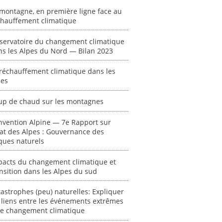
montagne, en première ligne face au
chauffement climatique
ent
"Plan ministériel
"Événements
servatoire du changement climatique
 en
de gestion des
climatiques
ns les Alpes du Nord — Bilan 2023
at des
vagues de
extrêmes : quels
ces en
chaleur."
risques pour le
réchauffement climatique dans les
système financier
pes
[ Ressource électronique ]
? "
tronique ]
0000
up de chaud sur les montagnes
[ Ressource électronique ]
0000
nvention Alpine — 7e Rapport sur
tat des Alpes : Gouvernance des
"Ident
ques naturels
lignes 
pour d
pacts du changement climatique et
résilie
nsition dans les Alpes du sud
propos
autori
acteur
astrophes (peu) naturelles: Expliquer
 liens entre les événements extrêmes
des Alpe
 le changement climatique
[ Ressour