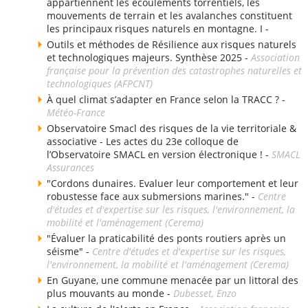
appartiennent les écoulements torrentiels, les
mouvements de terrain et les avalanches constituent
les principaux risques naturels en montagne. I -
Outils et méthodes de Résilience aux risques naturels
et technologiques majeurs. Synthèse 2025 -
Association
française pour la prévention des catastrophes naturelles et
technologiques (AFPCNT)
À quel climat s’adapter en France selon la TRACC ? -
Météo-France
Observatoire Smacl des risques de la vie territoriale &
associative - Les actes du 23e colloque de
l’Observatoire SMACL en version électronique ! -
SMACL
Assurances
"Cordons dunaires. Evaluer leur comportement et leur
robustesse face aux submersions marines." -
Centre
d'études et d'expertise sur les risques, l'environnement, la
mobilité et l'aménagement (Cerema)
"Évaluer la praticabilité des ponts routiers après un
séisme" -
Centre d'études et d'expertise sur les risques,
l'environnement, la mobilité et l'aménagement (Cerema)
En Guyane, une commune menacée par un littoral des
plus mouvants au monde -
Dubesset, Enzo