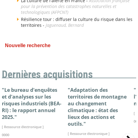
La culture de l'alerte en France -
Association française
pour la prévention des catastrophes naturelles et
technologiques (AFPCNT)
Résilience tour : diffuser la culture du risque dans les
territoires -
Jaguenaud, Bernard
Nouvelle recherche
Dernières acquisitions
"Le bureau d'enquêtes
"Adaptation des
"
et d'analyses sur les
territoires de montagne
l
risques industriels (BEA-
au changement
n
RI) : le rapport annuel
climatique : état des
[ 
2025."
lieux des actions et
00
outils."
[ Ressource électronique ]
[ Ressource électronique ]
0000