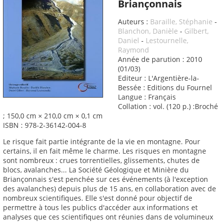
Briançonnais
Auteurs :
Baraille, Stéphanie
-
Blanchon, Danièle
-
Gilbert,
Daniel
-
Lestournelle,
Raymond
Année de parution : 2010
(01/03)
Editeur : L'Argentière-la-
Bessée : Editions du Fournel
Langue : Français
Collation : vol. (120 p.) :Broché
; 150,0 cm × 210,0 cm × 0,1 cm
ISBN : 978-2-36142-004-8
Le risque fait partie intégrante de la vie en montagne. Pour
certains, il en fait même le charme. Les risques en montagne
sont nombreux : crues torrentielles, glissements, chutes de
blocs, avalanches... La Société Géologique et Minière du
Briançonnais s'est penchée sur ces événements (à l'exception
des avalanches) depuis plus de 15 ans, en collaboration avec de
nombreux scientifiques. Elle s'est donné pour objectif de
permettre à tous les publics d'accéder aux informations et
analyses que ces scientifiques ont réunies dans de volumineux