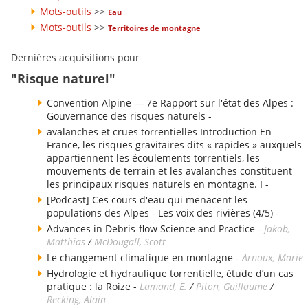
Mots-outils
>>
Eau
Mots-outils
>>
Territoires de montagne
Dernières acquisitions pour
"Risque naturel"
Convention Alpine — 7e Rapport sur l'état des Alpes :
Gouvernance des risques naturels -
avalanches et crues torrentielles Introduction En
France, les risques gravitaires dits « rapides » auxquels
appartiennent les écoulements torrentiels, les
mouvements de terrain et les avalanches constituent
les principaux risques naturels en montagne. I -
[Podcast] Ces cours d'eau qui menacent les
populations des Alpes - Les voix des rivières (4/5) -
Advances in Debris-flow Science and Practice -
Jakob,
Matthias
/
McDougall, Scott
Le changement climatique en montagne -
Arnoux, Marie
Hydrologie et hydraulique torrentielle, étude d’un cas
pratique : la Roize -
Lamand, E.
/
Piton, Guillaume
/
Recking, Alain