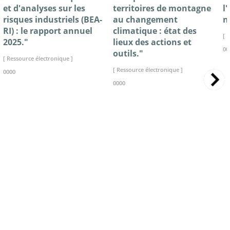
et d'analyses sur les
territoires de montagne
l
risques industriels (BEA-
au changement
n
RI) : le rapport annuel
climatique : état des
[ 
2025."
lieux des actions et
00
outils."
[ Ressource électronique ]
[ Ressource électronique ]
0000
0000
>> VOIR LA BIBLIOTHEQUE