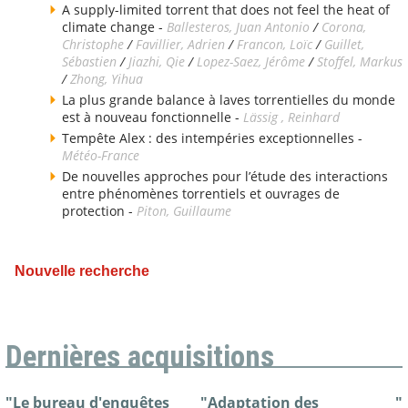
A supply-limited torrent that does not feel the heat of
climate change -
Ballesteros, Juan Antonio
/
Corona,
Christophe
/
Favillier, Adrien
/
Francon, Loïc
/
Guillet,
Sébastien
/
Jiazhi, Qie
/
Lopez-Saez, Jérôme
/
Stoffel, Markus
/
Zhong, Yihua
La plus grande balance à laves torrentielles du monde
est à nouveau fonctionnelle -
Lässig , Reinhard
Tempête Alex : des intempéries exceptionnelles -
Météo-France
De nouvelles approches pour l’étude des interactions
entre phénomènes torrentiels et ouvrages de
protection -
Piton, Guillaume
Nouvelle recherche
Dernières acquisitions
"Le bureau d'enquêtes
"Adaptation des
"