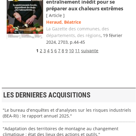
entraînement inédit pour se
préparer aux chaleurs extrêmes
[ Article ]
Heraud, Béatrice
La Gazette des communes, des
départements, des régions
, 19 février
2024, 2703, p.44-45
1
2
3
4
5
6
7
8
9
10
11
suivante
LES DERNIERES ACQUISITIONS
"Le bureau d'enquêtes et d'analyses sur les risques industriels
(BEA-RI) : le rapport annuel 2025."
"Adaptation des territoires de montagne au changement
climatique : état des lieux des actions et outils."