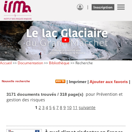
|
Inscription
Accueil
>>
Documentation
>>
Bibliothèque
>> Recherche
Nouvelle recherche
|
Imprimer
|
Ajouter aux favoris
|
pour Prévention et
3171 documents trouvés / 318 page(s)
gestion des risques
1
2
3
4
5
6
7
8
9
10
11
suivante