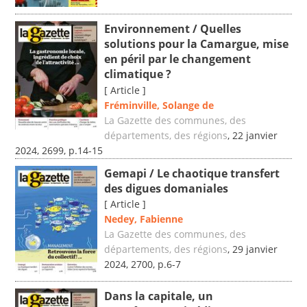
Environnement / Quelles
solutions pour la Camargue, mise
en péril par le changement
climatique ?
[ Article ]
Fréminville, Solange de
La Gazette des communes, des
départements, des régions
, 22 janvier
2024, 2699, p.14-15
Gemapi / Le chaotique transfert
des digues domaniales
[ Article ]
Nedey, Fabienne
La Gazette des communes, des
départements, des régions
, 29 janvier
2024, 2700, p.6-7
Dans la capitale, un