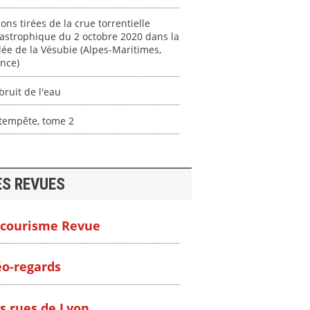
ons tirées de la crue torrentielle
astrophique du 2 octobre 2020 dans la
lée de la Vésubie (Alpes-Maritimes,
nce)
bruit de l'eau
 tempête, tome 2
ES REVUES
courisme Revue
o-regards
s rues de Lyon