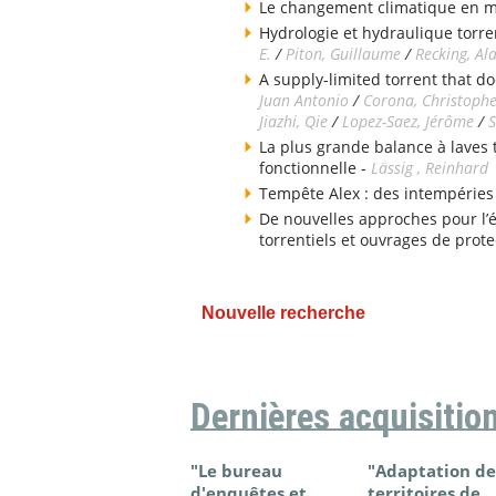
Le changement climatique en 
Hydrologie et hydraulique torren
E.
/
Piton, Guillaume
/
Recking, Al
A supply-limited torrent that do
Juan Antonio
/
Corona, Christoph
Jiazhi, Qie
/
Lopez-Saez, Jérôme
/
S
La plus grande balance à laves
fonctionnelle -
Lässig , Reinhard
Tempête Alex : des intempéries
De nouvelles approches pour l’
torrentiels et ouvrages de prote
Nouvelle recherche
Dernières acquisitio
"Le bureau
"Adaptation de
d'enquêtes et
territoires de