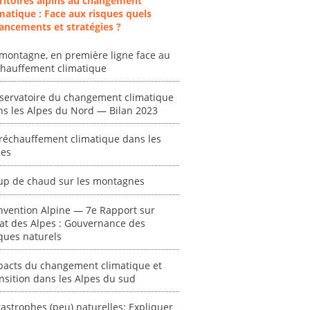
ritoires alpins au changement
at des
vagues de
extrêmes : quels
matique : Face aux risques quels
ces en
chaleur."
risques pour le
ancements et stratégies ?
système financier
[ Ressource électronique ]
? "
montagne, en première ligne face au
tronique ]
0000
chauffement climatique
[ Ressource électronique ]
0000
servatoire du changement climatique
ns les Alpes du Nord — Bilan 2023
"Ident
lignes 
réchauffement climatique dans les
pour d
pes
résilie
propos
autori
up de chaud sur les montagnes
acteur
des Alpe
nvention Alpine — 7e Rapport sur
tat des Alpes : Gouvernance des
[ Ressour
ques naturels
Stéphanie
pacts du changement climatique et
0000
nsition dans les Alpes du sud
astrophes (peu) naturelles: Expliquer