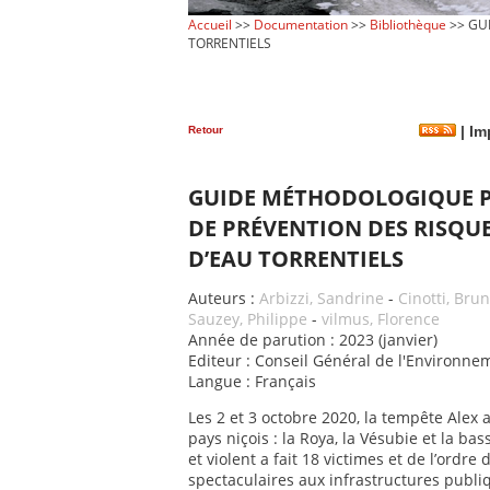
Accueil
>>
Documentation
>>
Bibliothèque
>> GU
TORRENTIELS
Retour
|
Im
GUIDE MÉTHODOLOGIQUE P
DE PRÉVENTION DES RISQU
D’EAU TORRENTIELS
Auteurs :
Arbizzi, Sandrine
-
Cinotti, Bru
Sauzey, Philippe
-
vilmus, Florence
Année de parution : 2023 (janvier)
Editeur : Conseil Général de l'Environ
Langue : Français
Les 2 et 3 octobre 2020, la tempête Alex 
pays niçois : la Roya, la Vésubie et la b
et violent a fait 18 victimes et de l’ord
spectaculaires aux infrastructures publi