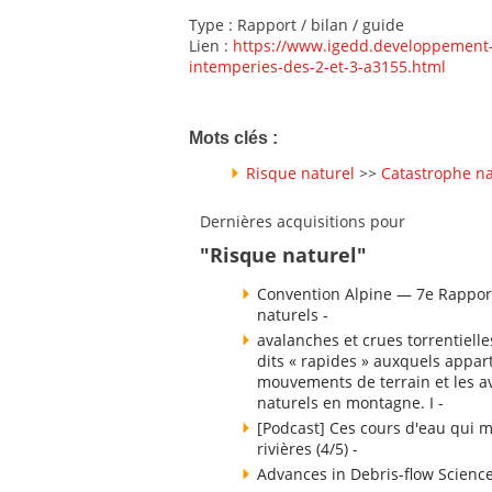
Type : Rapport / bilan / guide
Lien :
https://www.igedd.developpement-
intemperies-des-2-et-3-a3155.html
Mots clés :
Risque naturel
>>
Catastrophe na
Dernières acquisitions pour
"Risque naturel"
Convention Alpine — 7e Rapport
naturels -
avalanches et crues torrentielle
dits « rapides » auxquels appart
mouvements de terrain et les av
naturels en montagne. I -
[Podcast] Ces cours d'eau qui m
rivières (4/5) -
Advances in Debris-flow Science