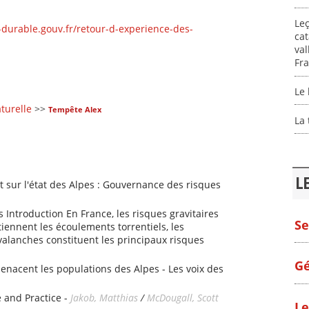
Leç
durable.gouv.fr/retour-d-experience-des-
cat
val
Fra
Le 
turelle
>>
Tempête Alex
La
L
 sur l'état des Alpes : Gouvernance des risques
s Introduction En France, les risques gravitaires
Se
iennent les écoulements torrentiels, les
alanches constituent les principaux risques
Gé
enacent les populations des Alpes - Les voix des
 and Practice -
Jakob, Matthias
/
McDougall, Scott
Le