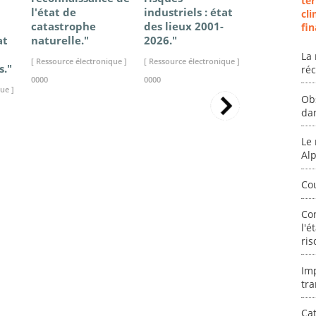
ter
l'état de
industriels : état
France - Ét
cli
catastrophe
des lieux 2001-
connaissan
fin
at
naturelle."
2026."
2025."
La 
[ Ressource électronique ]
[ Ressource électronique ]
[ Ressource élec
s."
ré
0000
0000
0000
ue ]
Ob
da
Le 
Al
Co
Co
l'é
ris
Im
tra
Cat