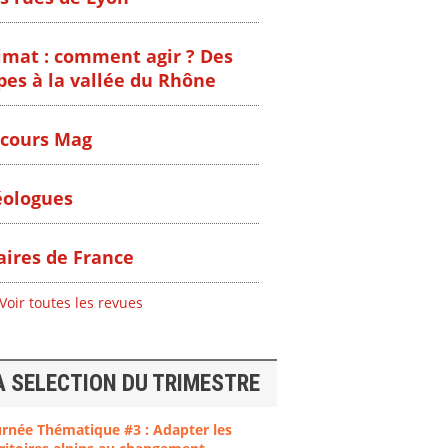
imat : comment agir ? Des
pes à la vallée du Rhône
cours Mag
ologues
ires de France
Voir toutes les revues
A SELECTION DU TRIMESTRE
ent
"Plan ministériel
"Événements
urnée Thématique #3 : Adapter les
 en
de gestion des
climatiques