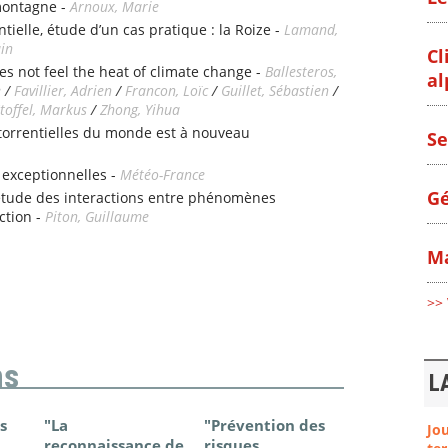
montagne -
Arnoux, Marie
tielle, étude d’un cas pratique : la Roize -
Lamand,
ain
Cl
es not feel the heat of climate change -
Ballesteros,
al
e
/
Favillier, Adrien
/
Francon, Loïc
/
Guillet, Sébastien
/
toffel, Markus
/
Zhong, Yihua
 torrentielles du monde est à nouveau
Se
 exceptionnelles -
Météo-France
Gé
étude des interactions entre phénomènes
ction -
Piton, Guillaume
Ma
>> 
ns
L
s
"La
"Prévention des
"Changem
Jo
reconnaissance de
risques
climatique