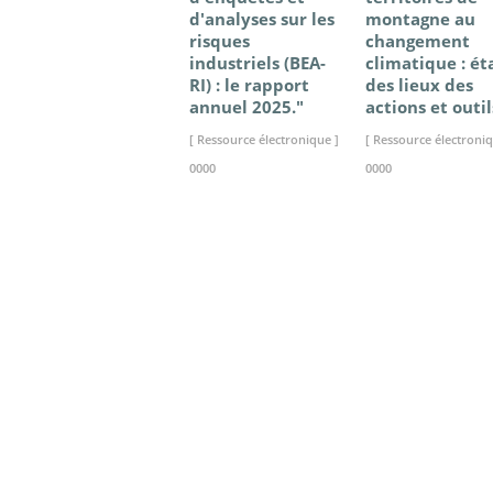
d'analyses sur les
montagne au
risques
changement
industriels (BEA-
climatique : ét
RI) : le rapport
des lieux des
annuel 2025."
actions et outil
[ Ressource électronique ]
[ Ressource électroniq
0000
0000
>> VOIR LA BIBLIOTHEQUE