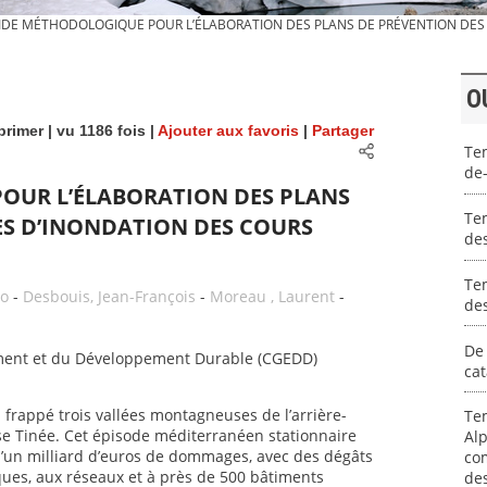
IDE MÉTHODOLOGIQUE POUR L’ÉLABORATION DES PLANS DE PRÉVENTION DES 
O
primer
| vu 1186 fois |
Ajouter aux favoris
|
Partager
Te
de-
OUR L’ÉLABORATION DES PLANS
Tem
ES D’INONDATION DES COURS
de
Tem
no
-
Desbouis, Jean-François
-
Moreau , Laurent
-
des
De 
nement et du Développement Durable (CGEDD)
cat
a frappé trois vallées montagneuses de l’arrière-
Tem
asse Tinée. Cet épisode méditerranéen stationnaire
Alp
re d’un milliard d’euros de dommages, avec des dégâts
com
ques, aux réseaux et à près de 500 bâtiments
des