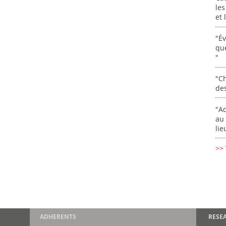
les
et
"É
que
"
"Ch
de
"Ad
au 
lie
>> 
ADHERENTS
RESE