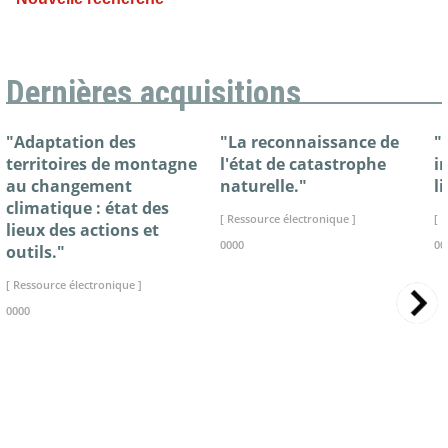
Dernières acquisitions
"Adaptation des
"La reconnaissance de
"
territoires de montagne
l'état de catastrophe
i
au changement
naturelle."
l
climatique : état des
[ Ressource électronique ]
[ 
lieux des actions et
0000
00
outils."
[ Ressource électronique ]
0000