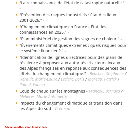
"La reconnaissance de l'état de catastrophe naturelle."
-
"Prévention des risques industriels : état des lieux
2001-2026." -
"Changement climatique en France - État des
connaissances en 2025." -
"Plan ministériel de gestion des vagues de chaleur." -
"Événements climatiques extrêmes : quels risques pour
le système financier ? " -
"Identification de lignes directrices pour des plans de
résilience à proposer aux autorités et acteurs locaux
des Alpes françaises en réponse aux conséquences des
effets du changement climatique." -
Beucher, Stéphanie
/
Hérault, Marie-Laure
/
Leclerc, Boris
/
Moreau, Patrick
/
Palhol, Fabien
Coup de chaud sur les montagnes -
Francou, Bernard
/
Mélières, Marie-Antoinette
Impacts du changement climatique et transition dans
les Alpes du sud -
Grec sud
Nouvelle recherche