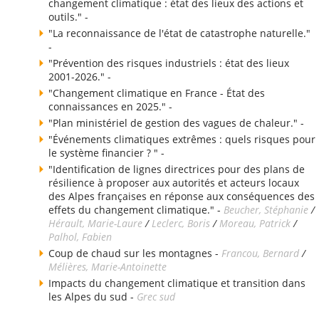
changement climatique : état des lieux des actions et
outils." -
"La reconnaissance de l'état de catastrophe naturelle."
-
"Prévention des risques industriels : état des lieux
2001-2026." -
"Changement climatique en France - État des
connaissances en 2025." -
"Plan ministériel de gestion des vagues de chaleur." -
"Événements climatiques extrêmes : quels risques pour
le système financier ? " -
"Identification de lignes directrices pour des plans de
résilience à proposer aux autorités et acteurs locaux
des Alpes françaises en réponse aux conséquences des
effets du changement climatique." -
Beucher, Stéphanie
/
Hérault, Marie-Laure
/
Leclerc, Boris
/
Moreau, Patrick
/
Palhol, Fabien
Coup de chaud sur les montagnes -
Francou, Bernard
/
Mélières, Marie-Antoinette
Impacts du changement climatique et transition dans
les Alpes du sud -
Grec sud