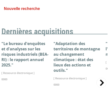
Nouvelle recherche
Dernières acquisitions
"Le bureau d'enquêtes
"Adaptation des
"
et d'analyses sur les
territoires de montagne
l
risques industriels (BEA-
au changement
n
RI) : le rapport annuel
climatique : état des
[ 
2025."
lieux des actions et
00
outils."
[ Ressource électronique ]
[ Ressource électronique ]
0000
0000