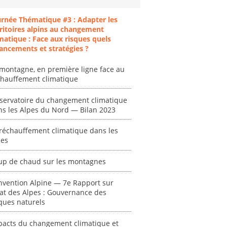
urnée Thématique #3 : Adapter les
ritoires alpins au changement
matique : Face aux risques quels
ancements et stratégies ?
montagne, en première ligne face au
chauffement climatique
servatoire du changement climatique
ns les Alpes du Nord — Bilan 2023
réchauffement climatique dans les
pes
ent
"Plan ministériel
"Événements
up de chaud sur les montagnes
 en
de gestion des
climatiques
at des
vagues de
extrêmes : quels
nvention Alpine — 7e Rapport sur
ces en
chaleur."
risques pour le
tat des Alpes : Gouvernance des
système financier
ques naturels
[ Ressource électronique ]
? "
tronique ]
0000
pacts du changement climatique et
[ Ressource électronique ]