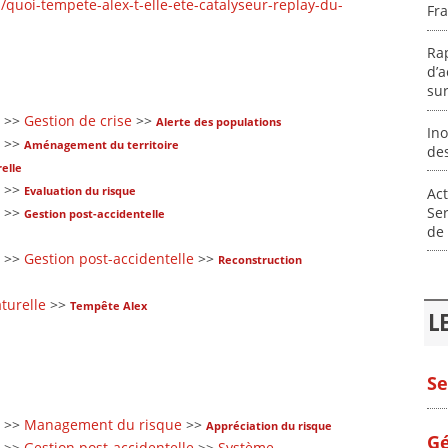
/quoi-tempete-alex-t-elle-ete-catalyseur-replay-du-
Fr
Rap
d’a
sur
>>
Gestion de crise
>>
Alerte des populations
Ino
>>
Aménagement du territoire
de
elle
>>
Evaluation du risque
Act
Ser
>>
Gestion post-accidentelle
de 
>>
Gestion post-accidentelle
>>
Reconstruction
turelle
>>
Tempête Alex
L
Se
>>
Management du risque
>>
Appréciation du risque
Gé
>>
Gestion post-accidentelle
>>
Système