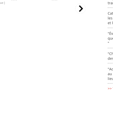
tra
ue ]
Cat
les
et
"É
que
"
"Ch
de
"Ad
au 
lie
>> 