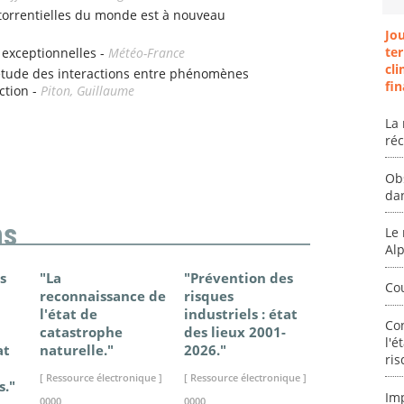
 torrentielles du monde est à nouveau
Jo
ter
 exceptionnelles -
Météo-France
cli
étude des interactions entre phénomènes
fin
ction -
Piton, Guillaume
La 
ré
Ob
da
ns
Le 
Al
s
"La
"Prévention des
"Changem
Co
reconnaissance de
risques
climatique
l'état de
industriels : état
France - Ét
Co
catastrophe
des lieux 2001-
connaissan
l'é
at
naturelle."
2026."
2025."
ris
[ Ressource électronique ]
[ Ressource électronique ]
[ Ressource élec
s."
Im
0000
0000
0000