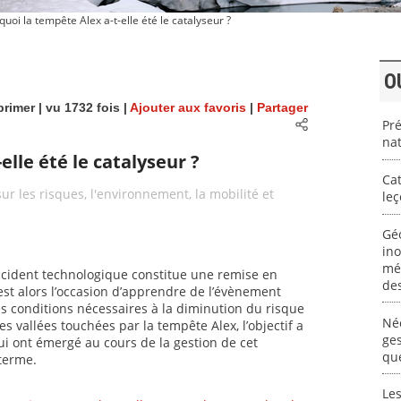
uoi la tempête Alex a-t-elle été le catalyseur ?
O
rimer
| vu 1732 fois |
Ajouter aux favoris
|
Partager
Pré
nat
elle été le catalyseur ?
Cat
ur les risques, l'environnement, la mobilité et
le
Géo
ino
méd
cident technologique constitue une remise en
de
est alors l’occasion d’apprendre de l’évènement
s conditions nécessaires à la diminution du risque
Néc
es vallées touchées par la tempête Alex, l’objectif a
ges
ui ont émergé au cours de la gestion de cet
que
terme.
Les