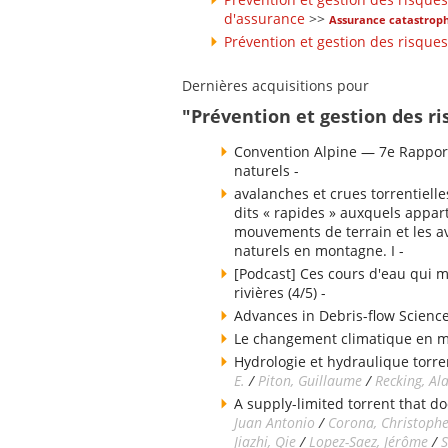
d'assurance
>>
Assurance catastroph
Prévention et gestion des risques
Dernières acquisitions pour
"Prévention et gestion des ri
Convention Alpine — 7e Rapport
naturels -
avalanches et crues torrentielle
dits « rapides » auxquels appart
mouvements de terrain et les av
naturels en montagne. I -
[Podcast] Ces cours d'eau qui m
rivières (4/5) -
Advances in Debris-flow Science
Le changement climatique en 
Hydrologie et hydraulique torren
E.
/
Piton, Guillaume
/
Recking, Al
A supply-limited torrent that do
Juan Antonio
/
Corona, Christoph
Jiazhi, Qie
/
Lopez-Saez, Jérôme
/
S