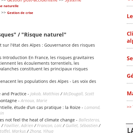
e naturelle
>>
Gestion de crise
Le
Cl
sques" / "Risque naturel"
al
 sur l'état des Alpes : Gouvernance des risques
s Introduction En France, les risques gravitaires
Se
iennent les écoulements torrentiels, les
alanches constituent les principaux risques
Gé
enacent les populations des Alpes - Les voix des
Ma
 and Practice -
Jakob, Matthias
/
McDougall, Scott
montagne -
Arnoux, Marie
>> 
tielle, étude d’un cas pratique : la Roize -
Lamand,
ain
es not feel the heat of climate change -
Ballesteros,
e
/
Favillier, Adrien
/
Francon, Loïc
/
Guillet, Sébastien
/
L
toffel, Markus
/
Zhong, Yihua