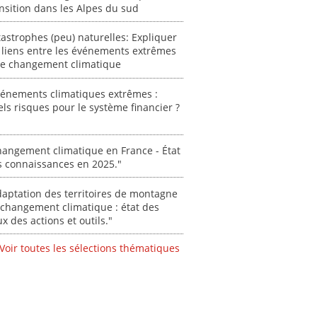
nsition dans les Alpes du sud
0000
"Ident
astrophes (peu) naturelles: Expliquer
lignes 
 liens entre les événements extrêmes
pour d
 le changement climatique
résilie
propos
vénements climatiques extrêmes :
autori
ls risques pour le système financier ?
acteur
des Alpe
angement climatique en France - État
[ Ressour
s connaissances en 2025."
Stéphanie
0000
aptation des territoires de montagne
changement climatique : état des
ux des actions et outils."
Voir toutes les sélections thématiques