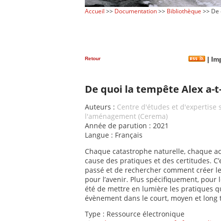
Accueil
>>
Documentation
>>
Bibliothèque
>> De q
Retour
|
Imp
De quoi la tempête Alex a-t-
Auteurs :
Centre d'études et d'expertise s
l'aménagement (Cerema)
Année de parution : 2021
Langue : Français
Chaque catastrophe naturelle, chaque ac
cause des pratiques et des certitudes. C’
passé et de rechercher comment créer le
pour l’avenir. Plus spécifiquement, pour l
été de mettre en lumière les pratiques q
évènement dans le court, moyen et long 
Type : Ressource électronique