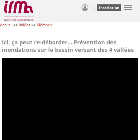
|
Inscription
Accueil
>>
Vidéos
>>
Mémoire
Ici, ça peut re-déborder... Prévention des
inondations sur le bassin versant des 4 vallées