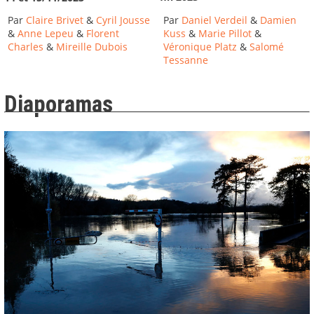
Par
Daniel Verdeil
&
Damien
Par
Claire Brivet
&
Cyril Jousse
Kuss
&
Marie Pillot
&
&
Anne Lepeu
&
Florent
Véronique Platz
&
Salomé
Charles
&
Mireille Dubois
Tessanne
Diaporamas