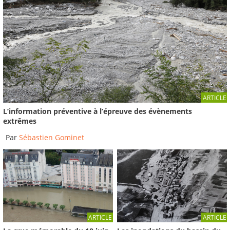
04:01
Résilience TOUR 2022 - Étape de Frontignan -
Exercice Plan...
2023
-
Institut des Risques Majeurs
04:02
Resilience TOUR 2022
ARTICLE
2022
-
Institut des Risques Majeurs
L’information préventive à l’épreuve des évènements
extrêmes
00:40
Par
Sébastien Gominet
ARTICLE
ARTICLE