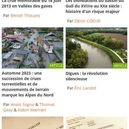
La crue mémorable du 18 juin
Les inondations du bassin du
2013 en Vallées des gaves
Guil du XVIIIe au XXe siècle :
histoire d’un risque majeur
Par
Benoit Thouary
Par
Denis COEUR
ARTICLE
ARTICLE
Automne 2023 : une
Digues : la révolution
succession de crues
silencieuse
torrentielles et de
Par
Éric Landot
mouvements de terrain
marque les Alpes du Nord
Par
Anaïs Sogno
&
Thomas
Geay
&
Robin Mainieri