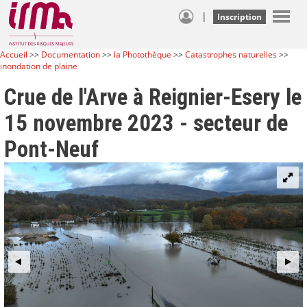
|
Inscription
Accueil
>>
Documentation
>>
la Photothèque
>>
Catastrophes naturelles
>>
inondation de plaine
Crue de l'Arve à Reignier-Esery le
15 novembre 2023 - secteur de
Pont-Neuf