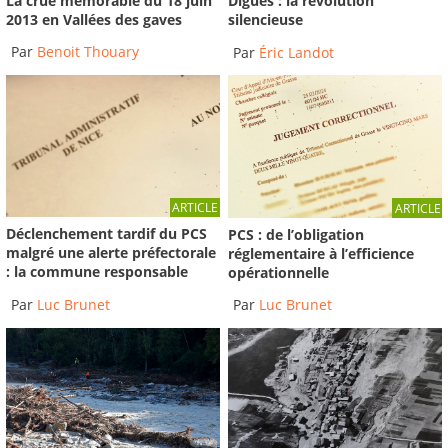
La crue mémorable du 18 juin
Digues : la révolution
2013 en Vallées des gaves
silencieuse
Par
Benoit Thouary
Par
Éric Landot
ARTICLE
ARTICLE
Déclenchement tardif du PCS
PCS : de l’obligation
malgré une alerte préfectorale
réglementaire à l’efficience
: la commune responsable
opérationnelle
Par
Luc Brunet
Par
Luc Brunet