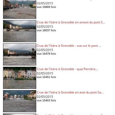
02/05/2015
vue 19869 fois
Crue de l'Isère à Grenoble en amont du pont S...
02/05/2015
vue 18037 fois
Crue de l'Isère à Grenoble - vue sur le pont ...
02/05/2015
vue 16479 fois
Crue de l'Isère à Grenoble - quai Perrière...
02/05/2015
vue 15451 fois
Crue de l'Isère à Grenoble en aval du pont Sa...
02/05/2015
vue 15403 fois