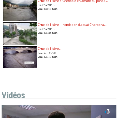
Crue de l'Isère à Grenoble en amont du pont S...
02/05/2015
vue 13716 fois
Crue de l'Isère - inondation du quai Charpena...
02/05/2015
vue 13544 fois
Crue de l'Isère...
Février 1990
vue 13516 fois
Vidéos