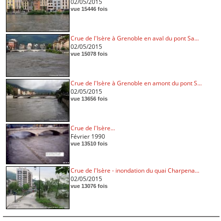
02/05/2015
vue 15446 fois
Crue de l'Isère à Grenoble en aval du pont Sa...
02/05/2015
vue 15078 fois
Crue de l'Isère à Grenoble en amont du pont S...
02/05/2015
vue 13656 fois
Crue de l'Isère...
Février 1990
vue 13510 fois
Crue de l'Isère - inondation du quai Charpena...
02/05/2015
vue 13076 fois