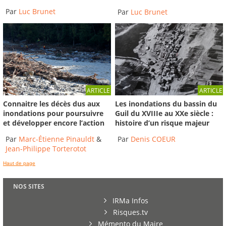
Par
Luc Brunet
Par
Luc Brunet
ARTICLE
ARTICLE
Connaitre les décès dus aux
Les inondations du bassin du
inondations pour poursuivre
Guil du XVIIIe au XXe siècle :
et développer encore l’action
histoire d’un risque majeur
Par
Marc-Étienne Pinauldt
&
Par
Denis COEUR
Jean-Philippe Torterotot
Haut de page
NOS SITES
IRMa Infos
Risques.tv
Mémento du Maire