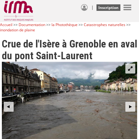
|
Inscription
Accueil
>>
Documentation
>>
la Photothèque
>>
Catastrophes naturelles
>>
inondation de plaine
Crue de l'Isère à Grenoble en aval
du pont Saint-Laurent