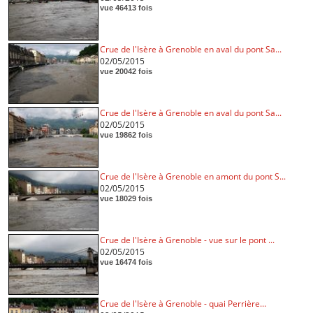
vue 46413 fois
Crue de l'Isère à Grenoble en aval du pont Sa...
02/05/2015
vue 20042 fois
Crue de l'Isère à Grenoble en aval du pont Sa...
02/05/2015
vue 19862 fois
Crue de l'Isère à Grenoble en amont du pont S...
02/05/2015
vue 18029 fois
Crue de l'Isère à Grenoble - vue sur le pont ...
02/05/2015
vue 16474 fois
Crue de l'Isère à Grenoble - quai Perrière...