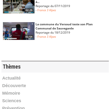
à...
Reportage du 07/11/2019
-
France 3 Alpes
02:29
La commune du Versoud teste son Plan
Communal de Sauvegarde
Reportage du 18/12/2019
-
France 3 Alpes
01:54
Berges de l’Isère : l’association gestionnaire des
digues,...
Reportage du 13/11/2018
-
France 3 Alpes
02:22
Thèmes
L'Institut des Risques Majeurs de Grenoble a 30
Actualité
ans : une...
Découverte
Reportage du 12/10/2018
-
France 3 Alpes
02:14
Mémoire
Sciences
Un nouveau pont sur l'Isère pour éviter les
inondations à...
Prévention