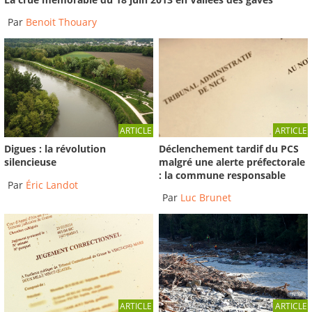
Reportage du 08/10/2015
-
France 3 Alpes
02:03
Par
Benoit Thouary
ARTICLE
ARTICLE
Déclenchement tardif du PCS
Digues : la révolution
malgré une alerte préfectorale
silencieuse
: la commune responsable
Par
Éric Landot
Par
Luc Brunet
ARTICLE
ARTICLE