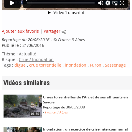
Ajouter aux favoris
|
Partager
Reportage du 20/06/2016
-
©
France 3 Alpes
Publié le : 21/06/2016
Thème :
Actualité
Risque :
Crue / Inondation
Tags :
digue
,
crue torrentielle
,
inondation
,
Furon
,
Sassenage
Vidéos similaires
Crues torrentielles de l'Arc et de ses affluents en
Savoie
Reportage du 30/05/2008
-
France 3 Alpes
01:59
Inondation : un exercice de crise intercommunal