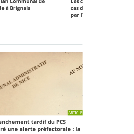
 Plan Communal de
Les comportements à con
e à Brignais
cas d'inondations : des cl
par l'IRMa et la mission 
ARTICLE
enchement tardif du PCS
ré une alerte préfectorale : la