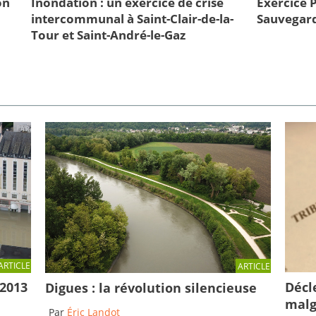
on
Inondation : un exercice de crise
Exercice
intercommunal à Saint-Clair-de-la-
Sauvegard
Tour et Saint-André-le-Gaz
ARTICLE
ARTICLE
Décl
 2013
Digues : la révolution silencieuse
malg
Par
Éric Landot