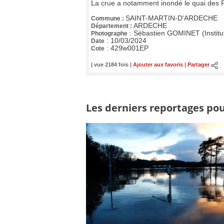
La crue a notamment inondé le quai des P
SAINT-MARTIN-D'ARDECHE
Commune :
ARDECHE
Département :
:
Sébastien GOMINET (Institu
Photographe
:
10/03/2024
Date
:
429w001EP
Cote
| vue 2184 fois |
Ajouter aux favoris
|
Partager
Les derniers reportages pour