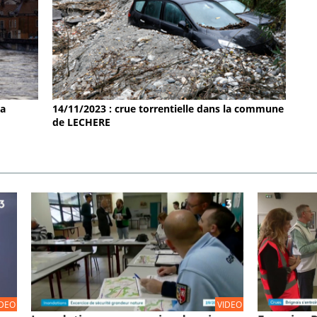
la
14/11/2023 : crue torrentielle dans la commune
de LECHERE
IDEO
VIDEO