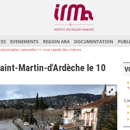
CES
EVENEMENTS
REGION ARA
DOCUMENTATION
PUBL
atastrophes naturelles
>>
crue rapide des rivières
Saint-Martin-d'Ardèche le 10
V
"
Co