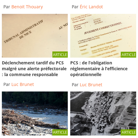
Par
Benoit Thouary
Par
Éric Landot
ARTICLE
ARTICLE
Déclenchement tardif du PCS
PCS : de l’obligation
malgré une alerte préfectorale
réglementaire à l’efficience
: la commune responsable
opérationnelle
Par
Luc Brunet
Par
Luc Brunet
ARTICLE
ARTICLE