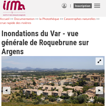
|
Inscription
Accueil
>>
Documentation
>>
la Photothèque
>>
Catastrophes naturelles
>>
crue rapide des rivières
Inondations du Var - vue
générale de Roquebrune sur
Argens