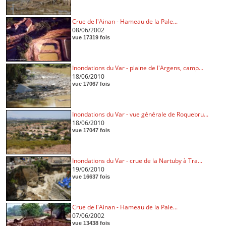
Crue de l'Ainan - Hameau de la Pale...
08/06/2002
vue 17319 fois
Inondations du Var - plaine de l'Argens, camp...
18/06/2010
vue 17067 fois
Inondations du Var - vue générale de Roquebru...
18/06/2010
vue 17047 fois
Inondations du Var - crue de la Nartuby à Tra...
19/06/2010
vue 16637 fois
Crue de l'Ainan - Hameau de la Pale...
07/06/2002
vue 13438 fois