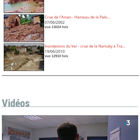
Crue de l'Ainan - Hameau de la Pale...
07/06/2002
vue 13024 fois
Inondations du Var - crue de la Nartuby à Tra...
19/06/2010
vue 12910 fois
Vidéos