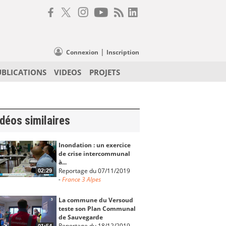
|
Connexion
Inscription
UBLICATIONS
VIDEOS
PROJETS
déos similaires
Inondation : un exercice
de crise intercommunal
à...
Reportage du 07/11/2019
02:29
-
France 3 Alpes
La commune du Versoud
teste son Plan Communal
de Sauvegarde
Reportage du 18/12/2019
01:54