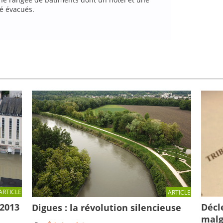
té évacués.
ARTICLE
ARTICLE
Décl
 2013
Digues : la révolution silencieuse
malg