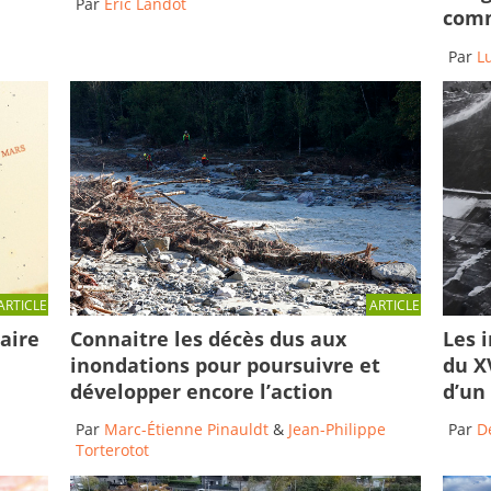
Par
Éric Landot
comm
Par
L
ARTICLE
ARTICLE
taire
Connaitre les décès dus aux
Les 
inondations pour poursuivre et
du XV
développer encore l’action
d’un
Par
Marc-Étienne Pinauldt
&
Jean-Philippe
Par
D
Torterotot