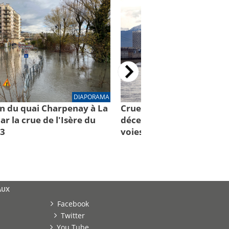
DIAPORAMA
n du quai Charpenay à La
Crue de l'Isère à Grenoble
r la crue de l'Isère du
décembre 2023 - inondat
23
voies sur berges
AUX
Facebook
Twitter
You Tube