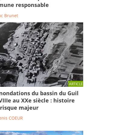
une responsable
uc Brunet
ARTICLE
inondations du bassin du Guil
IIIe au XXe siècle : histoire
 risque majeur
enis COEUR