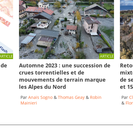
ARTICLE
ARTICLE
 de
Automne 2023 : une succession de
Reto
crues torrentielles et de
mixt
mouvements de terrain marque
de se
les Alpes du Nord
et 1
Par
Anaïs Sogno
&
Thomas Geay
&
Robin
Par
Cl
Mainieri
&
Flo