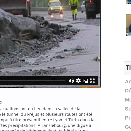
T
Ac
Dé
Mé
s
Sc
acuations ont eu lieu dans la vallée de la
e tunnel du Fréjus et plusieurs routes ont été
Pr
ompu à titre préventif entre Lyon et Turin dans la
rtes précipitations. A Lanslebourg, une digue a
Ge
ne rangée de bâtiments dont un hôtel et une