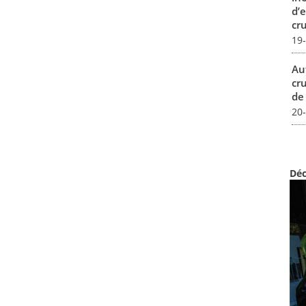
d’
cru
19
Au
cr
de
20
Déc