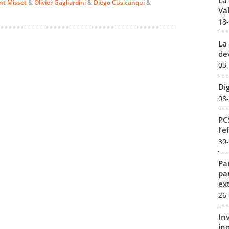
La
nt Misset
&
Olivier Gagliardini
&
Diego Cusicanqui
&
Val
18
La 
dev
03
Dig
08
PCS
l’e
30
Par
pa
ex
26
In
in