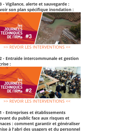
3 - Vigilance, alerte et sauvegarde :
voir son plan spécifique inondation :
>> REVOIR LES INTERVENTIONS <<
2 - Entraide intercommunale et gestion
crise :
>> REVOIR LES INTERVENTIONS <<
1 - Entreprises et établissements
evant du public face aux risques et
aces : comment garantir et généraliser
mise à l'abri des usagers et du personnel