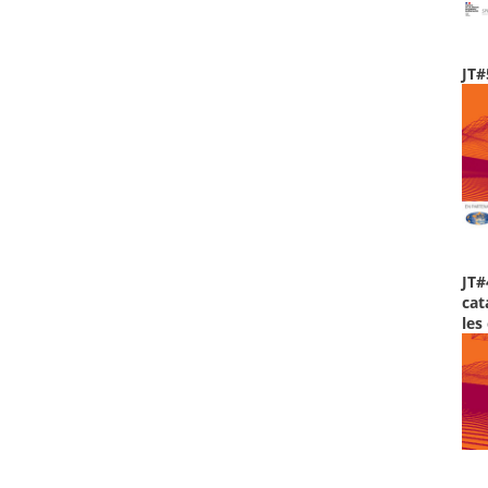
JT#
JT#
cat
les