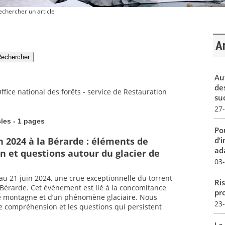
chercher un article
Ar
Au
de
Office national des forêts - service de Restauration
su
27
cles - 1 pages
Pou
d’
n 2024 à la Bérarde : éléments de
ada
 et questions autour du glacier de
03
au 21 juin 2024, une crue exceptionnelle du torrent
Ris
Bérarde. Cet évènement est lié à la concomitance
pro
te montagne et d’un phénomène glaciaire. Nous
23
e compréhension et les questions qui persistent