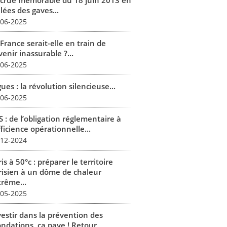
 crue mémorable du 18 juin 2013 en
lées des gaves...
-06-2025
France serait-elle en train de
enir inassurable ?...
-06-2025
ues : la révolution silencieuse...
-06-2025
 : de l’obligation réglementaire à
fficience opérationnelle...
-12-2024
is à 50°c : préparer le territoire
risien à un dôme de chaleur
trême...
-05-2025
vestir dans la prévention des
ondations, ça paye ! Retour