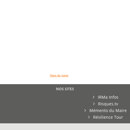
Haut de page
NOS SITES
IRMa Infos
Risques.tv
Mémento du Maire
Résilience Tour