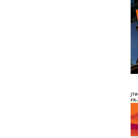
JT#
FR