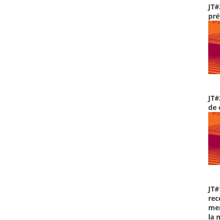
JT#
pré
JT#
de 
JT#
rec
men
la 