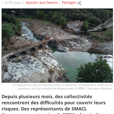
| 2375 vues |
Ajouter aux favoris
|
Partager
Conséquences des inondations dans la Gard du 19 septembre 2020 sur la
commune de Saint-André-de-Majencoules © IRMa / Sébastien Gominet
Depuis plusieurs mois, des collectivités
rencontrent des difficultés pour couvrir leurs
risques. Des représentants de SMACL