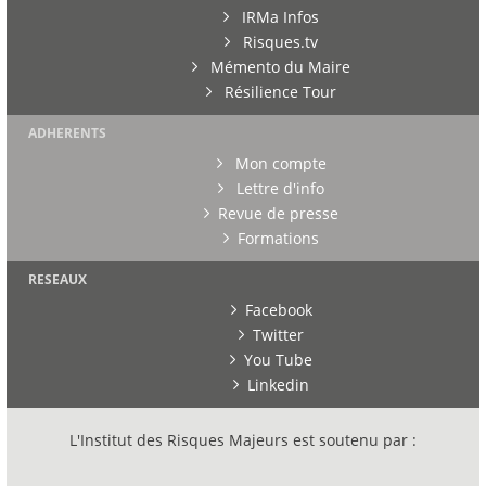
IRMa Infos
Risques.tv
Mémento du Maire
Résilience Tour
ADHERENTS
Mon compte
Lettre d'info
Revue de presse
Formations
RESEAUX
Facebook
Twitter
You Tube
Linkedin
L'Institut des Risques Majeurs est soutenu par :