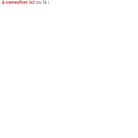
à consulter ici
ou là
: