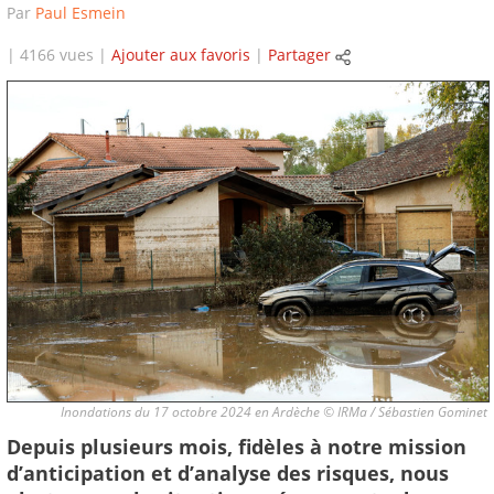
Par
Paul Esmein
| 4166 vues |
Ajouter aux favoris
|
Partager
Inondations du 17 octobre 2024 en Ardèche © IRMa / Sébastien Gominet
Depuis plusieurs mois, fidèles à notre mission
d’anticipation et d’analyse des risques, nous