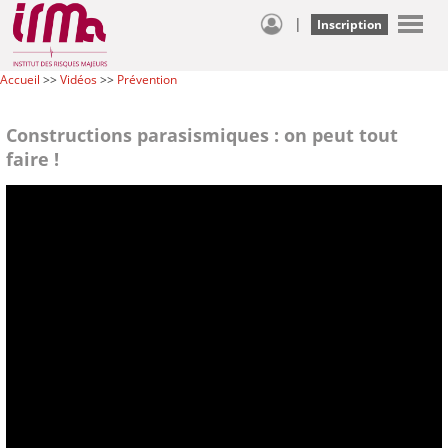
|
Inscription
Accueil
>>
Vidéos
>>
Prévention
Constructions parasismiques : on peut tout
faire !