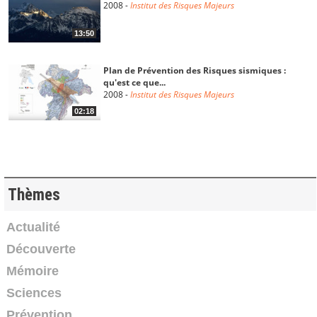
2008
-
Institut des Risques Majeurs
13:50
Plan de Prévention des Risques sismiques :
qu'est ce que...
2008
-
Institut des Risques Majeurs
02:18
Structure et séisme : l'influence des matériaux
2008
-
Institut des Risques Majeurs
Thèmes
02:30
Structure et séisme : l'influence de la masse
Actualité
2008
-
Institut des Risques Majeurs
Découverte
01:50
Mémoire
Sciences
Structure et séisme : l'influence de la hauteur
2008
-
Institut des Risques Majeurs
Prévention