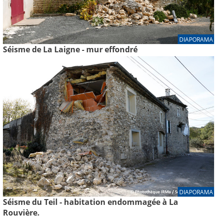
DIAPORAMA
Séisme de La Laigne - mur effondré
DIAPORAMA
Séisme du Teil - habitation endommagée à La
Rouvière.