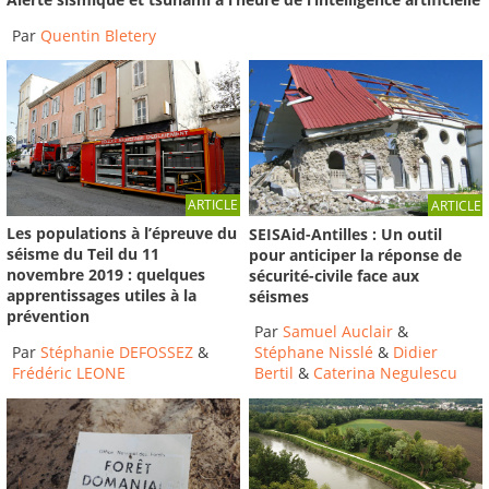
2008
-
Institut des Risques Majeurs
Par
Quentin Bletery
02:10
ARTICLE
ARTICLE
Les populations à l’épreuve du
SEISAid-Antilles : Un outil
séisme du Teil du 11
pour anticiper la réponse de
novembre 2019 : quelques
sécurité-civile face aux
apprentissages utiles à la
séismes
prévention
Par
Samuel Auclair
&
Par
Stéphanie DEFOSSEZ
&
Stéphane Nisslé
&
Didier
Frédéric LEONE
Bertil
&
Caterina Negulescu