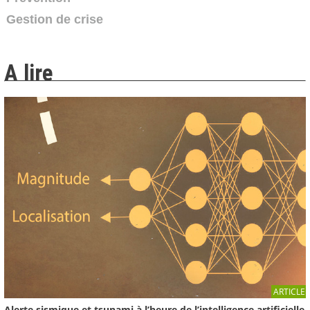
Gestion de crise
01:50
Période, fréquence, résonance. Qu'est ce que
A lire
c'est ?
2008
-
Institut des Risques Majeurs
00:59
Effet de site dans le bassin grenoblois. Qu'est ce
que...
2008
-
Institut des Risques Majeurs
03:36
15 juillet 1996, 2h13, séisme d'Epagny-Annecy.
Magnitude 5.3
2008
-
Institut des Risques Majeurs
03:55
Les séismes dans les Alpes, une histoire de
ARTICLE
tectonique
Alerte sismique et tsunami à l’heure de l’intelligence artificielle