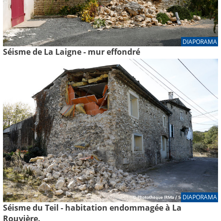
DIAPORAMA
Séisme de La Laigne - mur effondré
DIAPORAMA
Séisme du Teil - habitation endommagée à La
Rouvière.