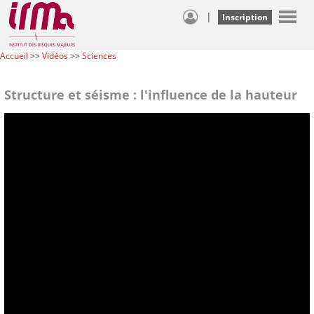
|
Inscription
Accueil
>>
Vidéos
>>
Sciences
Structure et séisme : l'influence de la hauteur