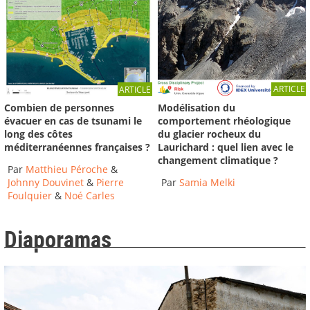
ARTICLE
ARTICLE
Modélisation du
Combien de personnes
comportement rhéologique
évacuer en cas de tsunami le
du glacier rocheux du
long des côtes
Laurichard : quel lien avec le
méditerranéennes françaises ?
changement climatique ?
Par
Matthieu Péroche
&
Par
Samia Melki
Johnny Douvinet
&
Pierre
Foulquier
&
Noé Carles
Diaporamas