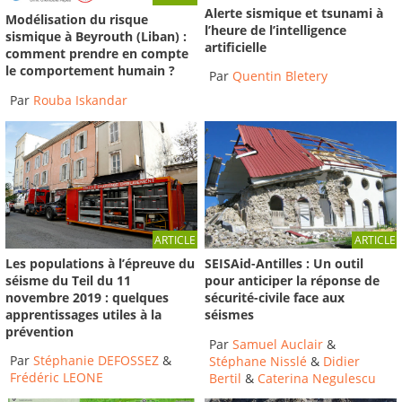
Alerte sismique et tsunami à
Modélisation du risque
l’heure de l’intelligence
sismique à Beyrouth (Liban) :
artificielle
comment prendre en compte
le comportement humain ?
Par
Quentin Bletery
Par
Rouba Iskandar
ARTICLE
ARTICLE
Les populations à l’épreuve du
SEISAid-Antilles : Un outil
séisme du Teil du 11
pour anticiper la réponse de
novembre 2019 : quelques
sécurité-civile face aux
apprentissages utiles à la
séismes
prévention
Par
Samuel Auclair
&
Par
Stéphanie DEFOSSEZ
&
Stéphane Nisslé
&
Didier
Frédéric LEONE
Bertil
&
Caterina Negulescu