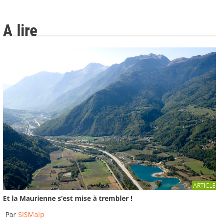
La terre tremble !!! Et Rhône-Alpes dans tout ça ?
A lire
2008
-
Institut des Risques Majeurs
13:50
Construire parasismique : c'est pas cher !
2008
-
Institut des Risques Majeurs
01:45
Constructions parasismiques : on peut tout faire !
2008
-
Institut des Risques Majeurs
04:41
15 juillet 1996, 2h13, séisme d'Epagny-Annecy.
ARTICLE
Magnitude 5.3
Et la Maurienne s’est mise à trembler !
2008
-
Institut des Risques Majeurs
03:55
Par
SISMalp