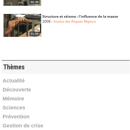
02:30
Structure et séisme : l'influence de la masse
2008
-
Institut des Risques Majeurs
01:50
Période, fréquence, résonance. Qu'est ce que
c'est ?
2008
-
Institut des Risques Majeurs
Thèmes
00:59
Effet de site dans le bassin grenoblois. Qu'est ce
Actualité
que...
Découverte
2008
-
Institut des Risques Majeurs
03:36
Mémoire
Sciences
Aléa / Zonage sismique. Quelles différences,
quelles...
Prévention
2008
-
Institut des Risques Majeurs
Gestion de crise
03:35