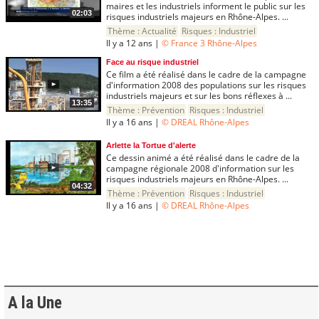
maires et les industriels informent le public sur les
02:03
risques industriels majeurs en Rhône-Alpes. ...
Thème :
Actualité
Risques :
Industriel
Il y a 12 ans |
© France 3 Rhône-Alpes
Face au risque industriel
Ce film a été réalisé dans le cadre de la campagne
d'information 2008 des populations sur les risques
industriels majeurs et sur les bons réflexes à ...
13:35
Thème :
Prévention
Risques :
Industriel
Il y a 16 ans |
© DREAL Rhône-Alpes
Arlette la Tortue d'alerte
Ce dessin animé a été réalisé dans le cadre de la
campagne régionale 2008 d'information sur les
risques industriels majeurs en Rhône-Alpes. ...
04:32
Thème :
Prévention
Risques :
Industriel
Il y a 16 ans |
© DREAL Rhône-Alpes
A la Une