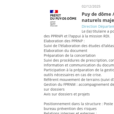
02/12/2025
Puy de dôme /
naturels maj
Direction Départem
Le (la) titulaire a 
des PPRNPi et l?appui à la mission RDI.
Elaboration des PPRNP :
Suivi de l?élaboration des études d?aléa
Elaboration du document
Préparation de la concertation
Suivi des procédures de prescription, c
Information et communication du docume
Participation à la préparation de la ges
outils nécessaires en cas de crise.
Référent mouvement de terrains (suivi 
Gestion du FPRNM : accompagnement des c
sur dossiers
Avis sur dossiers et projets
Positionnement dans la structure : Post
bureau prévention des risques
Relations internes et externes :