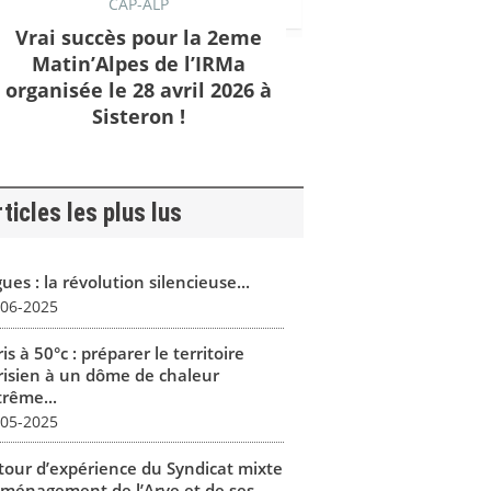
CAP-ALP
Vrai succès pour la 2eme
Matin’Alpes de l’IRMa
organisée le 28 avril 2026 à
Sisteron !
ticles les plus lus
ues : la révolution silencieuse...
-06-2025
is à 50°c : préparer le territoire
risien à un dôme de chaleur
trême...
-05-2025
tour d’expérience du Syndicat mixte
aménagement de l’Arve et de ses