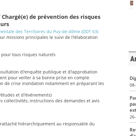
 Chargé(e) de prévention des risques
eurs
entale des Territoires du Puy-de-dôme (DDT 63)
pour missions principales le suivi de l?élaboration
s pour tous risques naturels
Ar
onsultation d?enquête publique et d?approbation
nt pour veiller à sa bonne prise en compte
Dig
tion de crise inondation notamment en préparant les
08
d?études et d?évènements)
Par
ollectivités, instructions des demandes et avis
pa
ex
26
e rattaché hiérarchiquement au responsable du
Re
d’