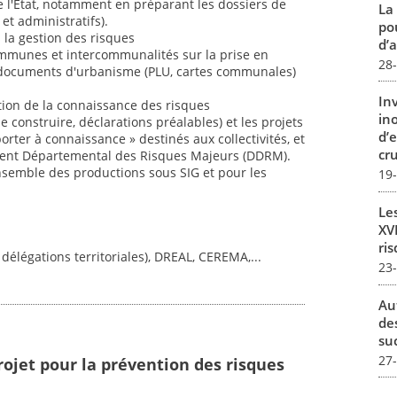
s de l'État, notamment en préparant les dossiers de
La
et administratifs).
pou
 la gestion des risques
d’a
 communes et intercommunalités sur la prise en
28
 documents d'urbanisme (PLU, cartes communales)
In
tion de la connaissance des risques
in
 construire, déclarations préalables) et les projets
d’
orter à connaissance » destinés aux collectivités, et
cru
ent Départemental des Risques Majeurs (DDRM).
ensemble des productions sous SIG et pour les
19
Le
XVI
ris
 délégations territoriales), DREAL, CEREMA,...
23
Au
de
su
27
rojet pour la prévention des risques