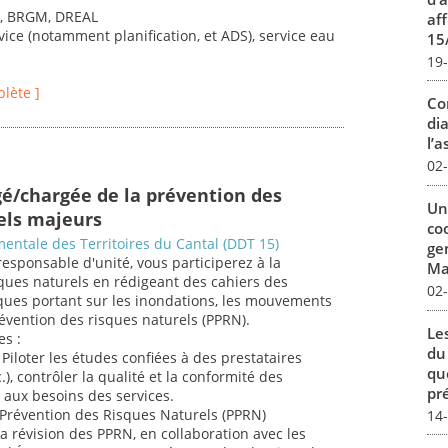
s, BRGM, DREAL
aff
vice (notamment planification, et ADS), service eau
15
19
plète ]
Co
dia
l’a
02
gé/chargée de la prévention des
Un
els majeurs
co
entale des Territoires du Cantal (DDT 15)
ge
responsable d'unité, vous participerez à la
Mar
ques naturels en rédigeant des cahiers des
02
iques portant sur les inondations, les mouvements
révention des risques naturels (PPRN).
Le
es :
du
Piloter les études confiées à des prestataires
qu
.), contrôler la qualité et la conformité des
pré
t aux besoins des services.
e Prévention des Risques Naturels (PPRN)
14
la révision des PPRN, en collaboration avec les