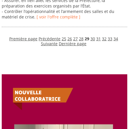
- Assurer, en lien avec les services de la Préfecture, la
préparation des exercices organisés par l’État.
- Contrôler l’opérationnalité et l’armement des salles et du
matériel de crise.
[ voir l'offre complète ]
Première page
Précédente
25
26
27
28
29
30
31
32
33
34
Suivante
Dernière page