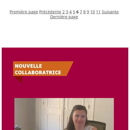
Première page
Précédente
2
3
4
5
6
7
8
9
10
11
Suivante
Dernière page