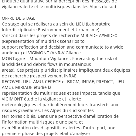
Enquête quantitative sur la perception des messages de
vigilance/alerte et le multirisques dans les Alpes du sud
OFFRE DE STAGE
Ce stage qui se réalisera au sein du LIEU (Laboratoire
Interdisciplinaire Environnement et Urbanisme)
s’inscrit dans les projets de recherche MIRIADE A*MIDEX
(Representation of multirisk scenarios to
support reflection and decision and communicate to a wide
audience) et VIGIMONT (ANR-VIGIlance
MONTagne – Mountain Vigilance : Forecasting the risk of
landslides and debris flows in mountainous
areas). Ces projets pluridisciplinaires impliquent deux équipes
de recherche (respectivement INRAE
RECOVER, LIEU-AMU, CEREGE et BRGM, INRAE, PREDICT, LIEU-
AMU). MIRIADE étudie la
représentation du multirisques et ses impacts, tandis que
VIGIMONT étudie la vigilance et l’alerte
météorologiques et particulièrement leurs transferts aux
risques gravitaires. Les Alpes du sud sont les
territoires ciblés. Dans une perspective d’amélioration de
l’information multirisques d’une part, et
d’amélioration des dispositifs d’alertes d’autre part, une
première phase des projets était d’analyser