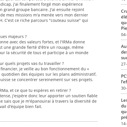
dicap, j'ai finalement forgé mon expérience
n grand groupe bancaire. J'ai ensuite rejoint
Cr
nce de mes missions m'a menée vers mon dernier
él
H. C'est ce riche parcours "couteau suisse" qui
qu
Pie
04
sques majeurs ?
onne avec des valeurs fortes, et l'IRMa donne
Au
st une grande fierté d'être un rouage, même
de
our la sécurité de tous et participe à un monde
su
ur quels projets vas-tu travailler ?
27
 financier, je veille au bon fonctionnement du «
e quotidien des équipes sur les plans administratif,
PCS
puisse se concentrer sereinement sur ses projets.
l’e
30
IRMa, et ce que tu espères en retirer ?
tense, j'espère donc leur apporter un soutien fiable
Le
je sais que je m'épanouirai à travers la diversité de
du
ail d'équipe bien fait.
qu
pré
14