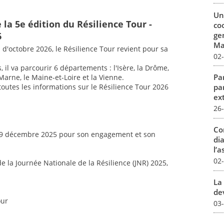
Un
la 5e édition du Résilience Tour -
co
ge
6
Mar
d'octobre 2026, le Résilience Tour revient pour sa
02
il va parcourir 6 départements : l'Isère, la Drôme,
Par
Marne, le Maine-et-Loire et la Vienne.
toutes les informations sur le Résilience Tour 2026
pa
ex
26
Co
 19 décembre 2025 pour son engagement et son
dia
l’a
02
e la Journée Nationale de la Résilience (JNR) 2025,
La 
dev
our
03