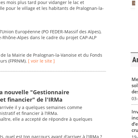
es mois plus tard pour vidanger le lac et
e pour le village et les habitants de Pralognan-la-
e l’Union Européenne (PO FEDER-Massif des Alpes),
ne-Rhône-Alpes dans le cadre du projet CAP-ALP
 de la Mairie de Pralognan-la-Vanoise et du Fonds
Ar
eurs (FPRNM).
[ voir le site ]
Me
sol
des
a nouvelle "Gestionnaire
03
et financier" de l'IRMa
 arrivée il y a quelques semaines comme
In
stratif et financier à l’IRMa.
in
aître, elle a accepté de répondre à quelques
d’
cru
, quel est ton parcours avant d'arriver à l'IRMa ?
19