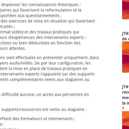
 dispenser les connaissances théoriques ;
aires qui favorisent la reformulation et la
pportées aux questionnements ;
 des exercices de mise en situation qui favorisent
traités ;
rmat vidéo) et des travaux pratiques qui
JT#
tours d’expériences des intervenants experts ;
de 
tives ou bien déductives en fonction des
leurs attentes.
ons sont effectuées en présentiel uniquement, dans
ens audio/vidéo. De par leur configuration, les
tent la mise en place de travaux pratiques en
intervenants experts s’appuient sur des supports
ments complémentaires remis aux stagiaires au
JT#
rec
 difficulté aucune, un accès aux personnes en
men
la 
?
 supports/ressources est remis au stagiaire :
Point des formateurs et intervenants ;
a ;