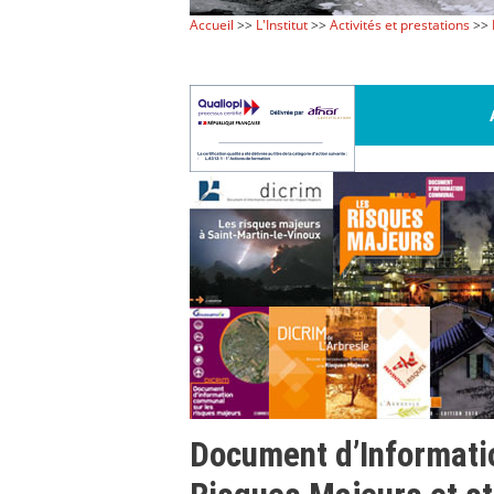
Accueil
>>
L'Institut
>>
Activités et prestations
>>
Document d’Informati