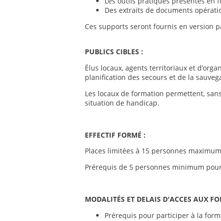
Les outils pratiques présentés en f
Des extraits de documents opératio
Ces supports seront fournis en version p
PUBLICS CIBLES :
Élus locaux, agents territoriaux et d’org
planification des secours et de la sauvega
Les locaux de formation permettent, sans
situation de handicap.
EFFECTIF FORM
É
:
Places limitées à 15 personnes maximum
Prérequis de 5 personnes minimum pour 
MODALIT
É
S ET DELAIS D'ACCES AUX F
Prérequis pour participer à la form