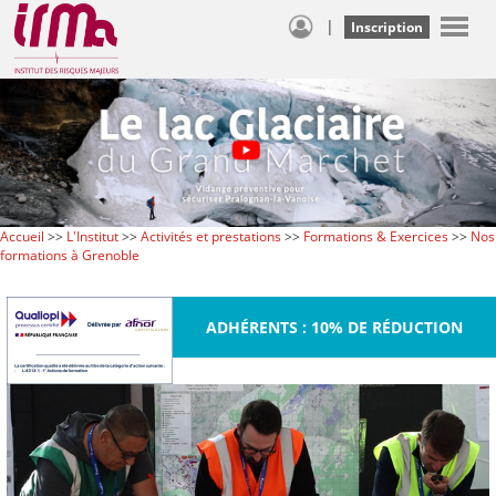
|
Inscription
Accueil
>>
L'Institut
>>
Activités et prestations
>>
Formations & Exercices
>>
Nos
formations à Grenoble
ADHÉRENTS : 10% DE RÉDUCTION