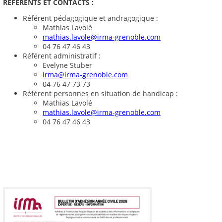
R
É
F
É
RENTS ET CONTACTS :
Référent pédagogique et andragogique :
Mathias Lavolé
mathias.lavole@irma-grenoble.com
04 76 47 46 43
Référent administratif :
Evelyne Stuber
irma@irma-grenoble.com
04 76 47 73 73
Référent personnes en situation de handicap :
Mathias Lavolé
mathias.lavole@irma-grenoble.com
04 76 47 46 43