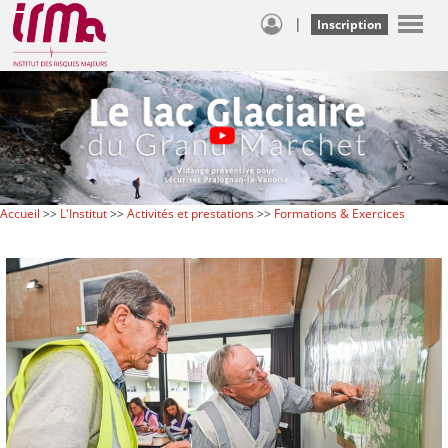
|
Inscription
Accueil
>>
L'Institut
>>
Activités et prestations
>>
Formations & Exercices