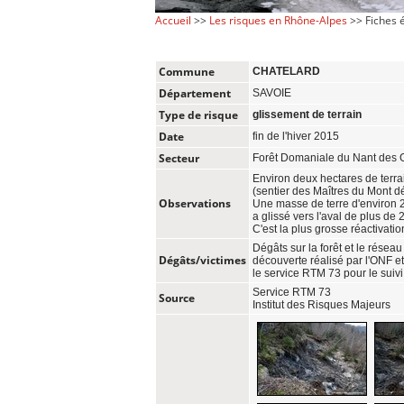
Accueil
>>
Les risques en Rhône-Alpes
>> Fiches
Commune
CHATELARD
Département
SAVOIE
Type de risque
glissement de terrain
Date
fin de l'hiver 2015
Secteur
Forêt Domaniale du Nant des 
Environ deux hectares de terra
(sentier des Maîtres du Mont dé
Observations
Une masse de terre d'environ 2
a glissé vers l'aval de plus de 
C'est la plus grosse réactivati
Dégâts sur la forêt et le résea
Dégâts/victimes
découverte réalisé par l'ONF et
le service RTM 73 pour le suiv
Service RTM 73
Source
Institut des Risques Majeurs