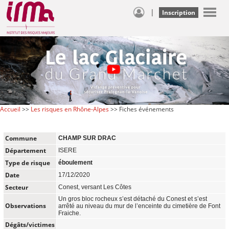
|
Inscription
Accueil
>>
Les risques en Rhône-Alpes
>> Fiches événements
Commune
CHAMP SUR DRAC
Département
ISERE
Type de risque
éboulement
Date
17/12/2020
Secteur
Conest, versant Les Côtes
Un gros bloc rocheux s’est détaché du Conest et s’est
Observations
arrêté au niveau du mur de l’enceinte du cimetière de Font
Fraiche.
Dégâts/victimes