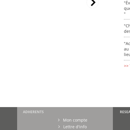
"É
que
"
"Ch
de
"Ad
au 
lie
>> 
ADHERENTS
RESE
Mon compte
Lettre d'info