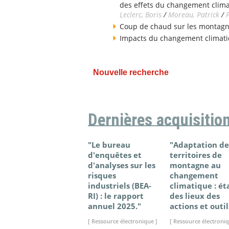
des effets du changement clima
Leclerc, Boris
/
Moreau, Patrick
/
Coup de chaud sur les montagn
Impacts du changement climatiq
Nouvelle recherche
Dernières acquisitio
"Le bureau
"Adaptation de
d'enquêtes et
territoires de
d'analyses sur les
montagne au
risques
changement
industriels (BEA-
climatique : ét
RI) : le rapport
des lieux des
annuel 2025."
actions et outil
[ Ressource électronique ]
[ Ressource électroniq