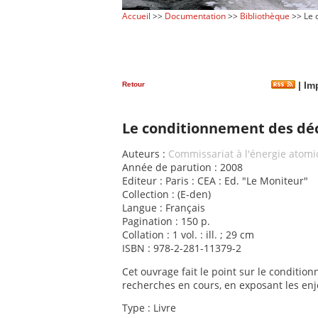
Accueil
>>
Documentation
>>
Bibliothèque
>> Le 
Retour
|
Imp
Le conditionnement des déc
Auteurs :
Commissariat à l'énergie atomi
Année de parution : 2008
Editeur : Paris : CEA : Ed. "Le Moniteur"
Collection : (E-den)
Langue : Français
Pagination : 150 p.
Collation : 1 vol. : ill. ; 29 cm
ISBN : 978-2-281-11379-2
Cet ouvrage fait le point sur le conditio
recherches en cours, en exposant les enje
Type : Livre