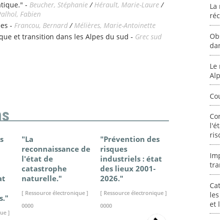
tique." -
Beucher, Stéphanie
/
Hérault, Marie-Laure
/
La 
Palhol, Fabien
ré
es -
Francou, Bernard
/
Mélières, Marie-Antoinette
Ob
ue et transition dans les Alpes du sud -
Grec sud
da
Le 
Al
Co
ns
Co
l'é
ris
s
"La
"Prévention des
"Changem
reconnaissance de
risques
climatique
Im
l'état de
industriels : état
France - Ét
tra
catastrophe
des lieux 2001-
connaissan
at
naturelle."
2026."
2025."
Cat
[ Ressource électronique ]
[ Ressource électronique ]
[ Ressource élec
les
s."
et
0000
0000
0000
ue ]