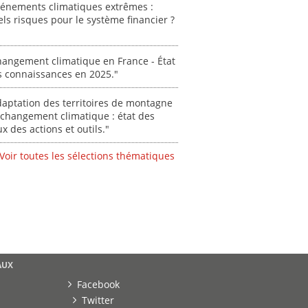
vénements climatiques extrêmes :
"Ident
ls risques pour le système financier ?
lignes 
pour d
résilie
angement climatique en France - État
propos
s connaissances en 2025."
autori
acteur
aptation des territoires de montagne
des Alpe
changement climatique : état des
ux des actions et outils."
[ Ressour
Stéphanie
Voir toutes les sélections thématiques
0000
AUX
Facebook
Twitter