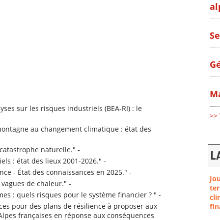
al
Se
Gé
Ma
ses sur les risques industriels (BEA-RI) : le
>> 
 montagne au changement climatique : état des
catastrophe naturelle." -
L
els : état des lieux 2001-2026." -
ce - État des connaissances en 2025." -
Jo
 vagues de chaleur." -
ter
s : quels risques pour le système financier ? " -
cli
rices pour des plans de résilience à proposer aux
fin
s Alpes françaises en réponse aux conséquences