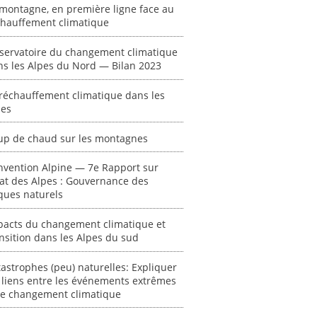
montagne, en première ligne face au
chauffement climatique
servatoire du changement climatique
ns les Alpes du Nord — Bilan 2023
réchauffement climatique dans les
pes
up de chaud sur les montagnes
nvention Alpine — 7e Rapport sur
tat des Alpes : Gouvernance des
ques naturels
ent
"Plan ministériel
"Événements
 en
de gestion des
climatiques
pacts du changement climatique et
at des
vagues de
extrêmes : quels
nsition dans les Alpes du sud
ces en
chaleur."
risques pour le
système financier
[ Ressource électronique ]
astrophes (peu) naturelles: Expliquer
? "
tronique ]
 liens entre les événements extrêmes
0000
[ Ressource électronique ]
 le changement climatique
0000