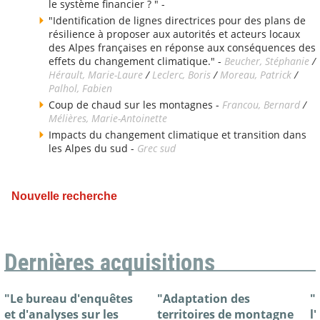
le système financier ? " -
"Identification de lignes directrices pour des plans de
résilience à proposer aux autorités et acteurs locaux
des Alpes françaises en réponse aux conséquences des
effets du changement climatique." -
Beucher, Stéphanie
/
Hérault, Marie-Laure
/
Leclerc, Boris
/
Moreau, Patrick
/
Palhol, Fabien
Coup de chaud sur les montagnes -
Francou, Bernard
/
Mélières, Marie-Antoinette
Impacts du changement climatique et transition dans
les Alpes du sud -
Grec sud
Nouvelle recherche
Dernières acquisitions
"Le bureau d'enquêtes
"Adaptation des
"
et d'analyses sur les
territoires de montagne
l