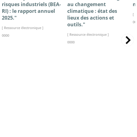
risques industriels (BEA-
au changement
n
RI) : le rapport annuel
climatique : état des
[ 
2025."
lieux des actions et
00
outils."
[ Ressource électronique ]
[ Ressource électronique ]
0000
0000
>> VOIR LA BIBLIOTHEQUE