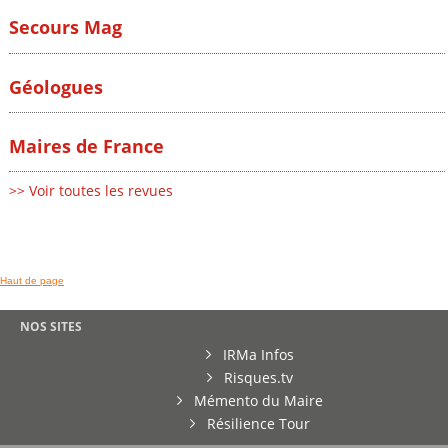
Secours Mag
Géologues
Maires de France
>> Voir toutes les revues
Haut de page
NOS SITES
IRMa Infos
Risques.tv
Mémento du Maire
Résilience Tour