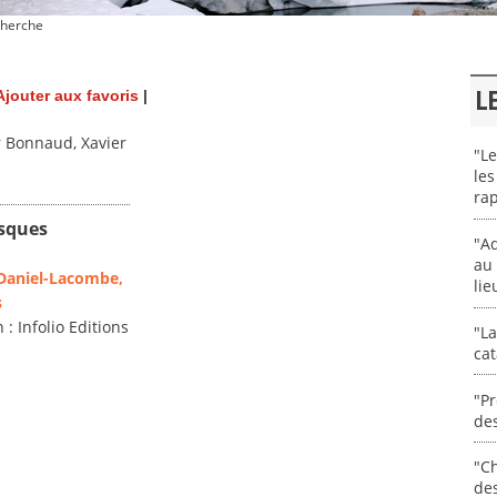
herche
L
Ajouter aux favoris
|
 Bonnaud, Xavier
"Le
les
rap
isques
"Ad
au 
Daniel-Lacombe,
lie
s
 : Infolio Editions
"La
cat
"Pr
des
"Ch
de