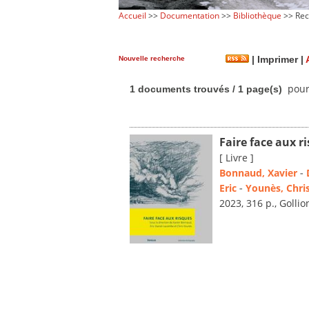
Accueil
>>
Documentation
>>
Bibliothèque
>> Rec
Nouvelle recherche
|
Imprimer
|
pour
1 documents trouvés / 1 page(s)
Faire face aux r
[ Livre ]
Bonnaud, Xavier
-
Eric
-
Younès, Chri
2023, 316 p., Gollion