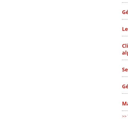
Gé
Le
Cl
al
Se
Gé
Ma
>> 