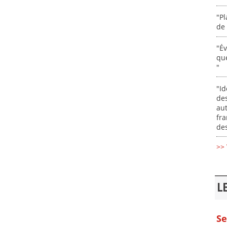
"Pl
de 
"É
que
"
"Id
des
aut
fr
des
>> 
L
Se