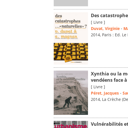
Des catastrophes
[ Livre ]
Duvat, Virginie
-
Ma
2014, Paris : Ed. L
Xynthia ou la mé
vendéens face à 
[ Livre ]
Péret, Jacques
-
Sa
2014, La Crèche (De
Vulnérabilités e