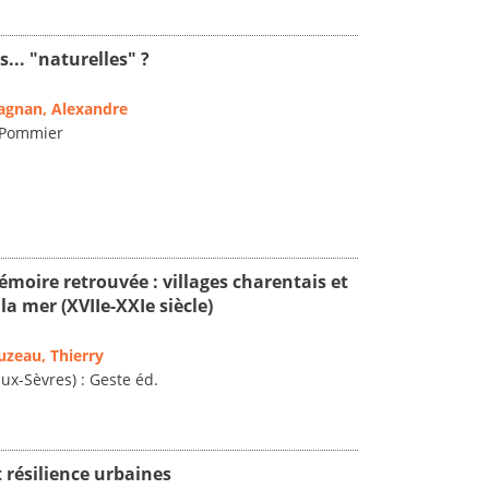
... "naturelles" ?
gnan, Alexandre
e Pommier
moire retrouvée : villages charentais et
la mer (XVIIe-XXIe siècle)
uzeau, Thierry
ux-Sèvres) : Geste éd.
t résilience urbaines