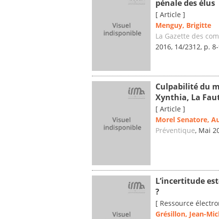
pénale des élus
[ Article ]
Menguy, Brigitte
La Gazette des co
2016, 14/2312, p. 8
Culpabilité du m
Xynthia, La Faut
[ Article ]
Morel Senatore, A
Préventique
, Mai 2
L’incertitude es
?
[ Ressource électro
Grésillon, Jean-Mic