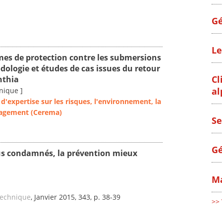
Gé
Le
mes de protection contre les submersions
ologie et études de cas issues du retour
Cl
nthia
al
nique ]
d'expertise sur les risques, l'environnement, la
nagement (Cerema)
Se
Gé
lus condamnés, la prévention mieux
Ma
Technique
, Janvier 2015, 343, p. 38-39
>> 