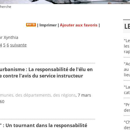
herche
L
|
Imprimer
|
Ajouter aux favoris
|
r Xynthia
"Le
4
5
6
suivante
les
rap
"Ad
urbanisme : La responsabilité de l'élu en
au 
lie
e contre l'avis du service instructeur
"La
cat
mmunes, des départements, des régions
, 7 mars
-60
"Pr
des
"Ch
 : Un tournant dans la responsabilité
de