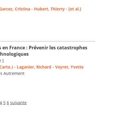
Garcez, Cristina
-
Hubert, Thierry
-
[et al.]
s en France : Prévenir les catastrophes
echnologiques
 ]
Carto.)
-
Laganier, Richard
-
Veyret, Yvette
ons Autrement
4
5
6
suivante