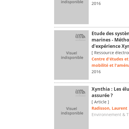
2016
Etude des systè
marines - Méthod
d'expérience Xy
[ Ressource électro
Centre d'études et 
mobilité et l'amé
2016
Xynthia : Les é
assurée ?
[ Article ]
Radisson, Laurent
Environnement & 