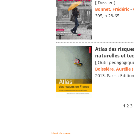
[ Dossier ]
Bonnet, Frédéric
-
395, p.28-65
Atlas des risque
naturelles et t
[ Outil pédagogique
Boissière, Aurélie (
2013, Paris : Editi
1
2
3
Haut de page