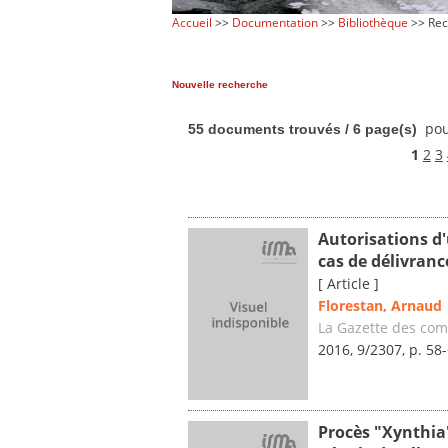
Accueil
>>
Documentation
>>
Bibliothèque
>> Rec
Nouvelle recherche
pou
55 documents trouvés / 6 page(s)
1
2
3
Autorisations d'
cas de délivranc
[ Article ]
Florestan, Arnaud
La Gazette des co
2016, 9/2307, p. 58
Procès "Xynthia"