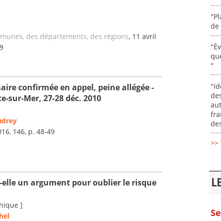
"Pl
de 
mmunes, des départements, des régions
, 11 avril
"É
-9
que
"
"Id
aire confirmée en appel, peine allégée -
des
e-sur-Mer, 27-28 déc. 2010
aut
fr
udrey
des
016, 146, p. 48-49
>> 
L
t-elle un argument pour oublier le risque
nique ]
Se
hel