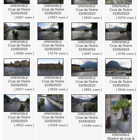
GRENOBLE
GRENOBLE
GRENOBLE
GRENOBLE
Crue de l'Isère
Crue de l'Isère
Crue de l'Isère
Crue de l'Isère
31/05/2010
31/05/2010
31/05/2010
31/05/2010
| 5267 vues |
| 5927 vues |
| 5530 vues |
| 5274 vues |
GRENOBLE
GRENOBLE
GRENOBLE
GRENOBLE
Crue de l'Isère
Crue de l'Isère
Crue de l'Isère
Crue de l'Isère
31/05/2010
31/05/2010
31/05/2010
31/05/2010
| 5284 vues |
| 5176 vues |
| 5687 vues |
| 5766 vues |
GRENOBLE
GRENOBLE
GRENOBLE
GRENOBLE
Crue de l'Isère
Crue de l'Isère
Crue de l'Isère
Crue de l'Isère
31/05/2010
31/05/2010
31/05/2010
31/05/2010
| 5517 vues |
| 5532 vues |
| 5881 vues |
| 5644 vues |
GRENOBLE
GRENOBLE
GRENOBLE
Crue de l'Isère
Crue de l'Isère
Crue de l'Isère
31/05/2010
31/05/2010
31/05/2010
| 5912 vues |
| 5328 vues |
| 6184 vues |
GRENOBLE
Repère de crue à