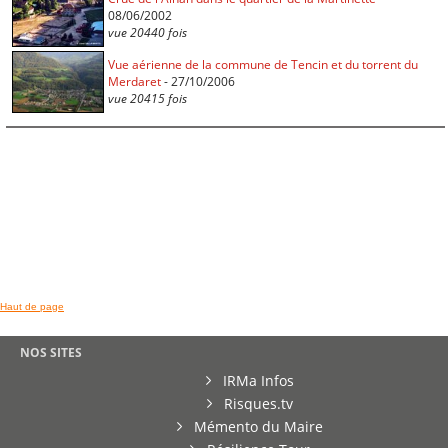
08/06/2002
vue 20440 fois
Vue aérienne de la commune de Tencin et du torrent du
Merdaret
- 27/10/2006
vue 20415 fois
Haut de page
NOS SITES
IRMa Infos
Risques.tv
Mémento du Maire