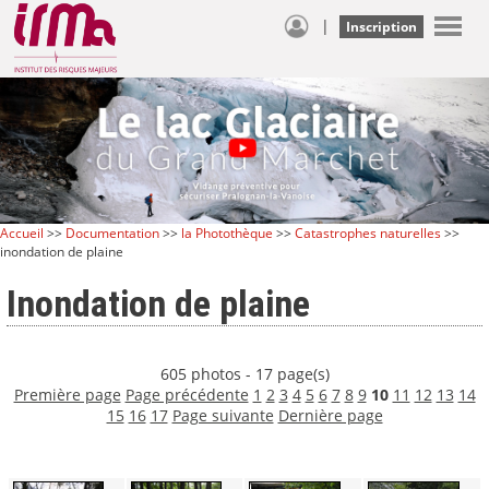
|
Inscription
Accueil
>>
Documentation
>>
la Photothèque
>>
Catastrophes naturelles
>>
inondation de plaine
Inondation de plaine
605 photos - 17 page(s)
Première page
Page précédente
1
2
3
4
5
6
7
8
9
10
11
12
13
14
15
16
17
Page suivante
Dernière page