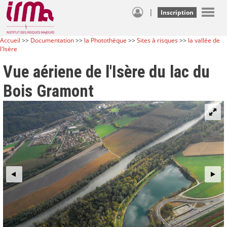
|
Inscription
Accueil
>>
Documentation
>>
la Photothèque
>>
Sites à risques
>>
la vallée de
l'Isère
Vue aériene de l'Isère du lac du
Bois Gramont