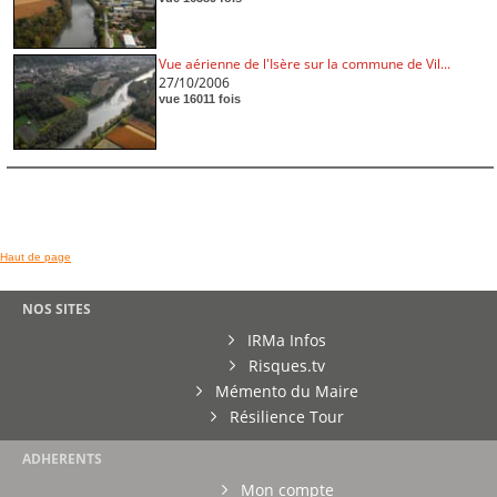
Vue aérienne de l'Isère sur la commune de Vil...
27/10/2006
vue 16011 fois
Haut de page
NOS SITES
IRMa Infos
Risques.tv
Mémento du Maire
Résilience Tour
ADHERENTS
Mon compte