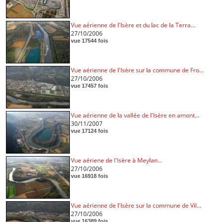
Vue aérienne de l'Isère et du lac de la Terra...
27/10/2006
vue 17544 fois
Vue aérienne de l'Isère sur la commune de Fro...
27/10/2006
vue 17457 fois
Vue aérienne de la vallée de l'Isère en amont...
30/11/2007
vue 17124 fois
Vue aériene de l'Isère à Meylan...
27/10/2006
vue 16918 fois
Vue aérienne de l'Isère sur la commune de Vil...
27/10/2006
vue 16389 fois