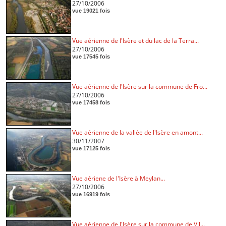
27/10/2006
vue 19021 fois
Vue aérienne de l'Isère et du lac de la Terra...
27/10/2006
vue 17545 fois
Vue aérienne de l'Isère sur la commune de Fro...
27/10/2006
vue 17458 fois
Vue aérienne de la vallée de l'Isère en amont...
30/11/2007
vue 17125 fois
Vue aériene de l'Isère à Meylan...
27/10/2006
vue 16919 fois
Vue aérienne de l'Isère sur la commune de Vil...