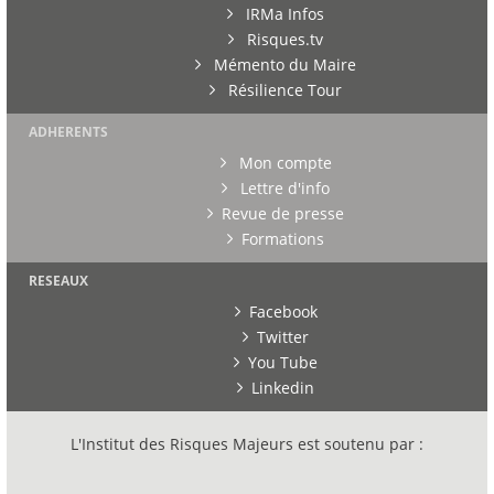
IRMa Infos
Risques.tv
Mémento du Maire
Résilience Tour
ADHERENTS
Mon compte
Lettre d'info
Revue de presse
Formations
RESEAUX
Facebook
Twitter
You Tube
Linkedin
L'Institut des Risques Majeurs est soutenu par :